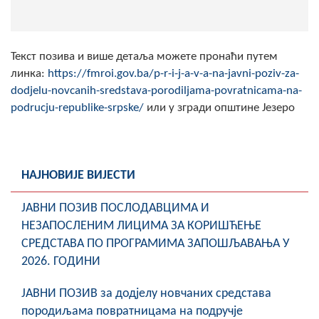
Скупштинско вијеће општине језеро
Састав Скупштине
Текст позива и више детаља можете пронаћи путем
линка:
https://fmroi.gov.ba/p-r-i-j-a-v-a-na-javni-poziv-za-
Службени Гласници
dodjelu-novcanih-sredstava-porodiljama-povratnicama-na-
podrucju-republike-srpske/
или у згради општине Језеро
ОПШТИНСКА УПРАВА
ИНФО
Вијести
НАЈНОВИЈЕ ВИЈЕСТИ
Активности
ЈАВНИ ПОЗИВ ПОСЛОДАВЦИМА И
НЕЗАПОСЛЕНИМ ЛИЦИМА ЗА КОРИШЋЕЊЕ
Јавни позиви
СРЕДСТАВА ПО ПРОГРАМИМА ЗАПОШЉАВАЊА У
2026. ГОДИНИ
Обавјештења
ЈАВНИ ПОЗИВ за додјелу новчаних средстава
Заштита од пожара
породиљама повратницама на подручје