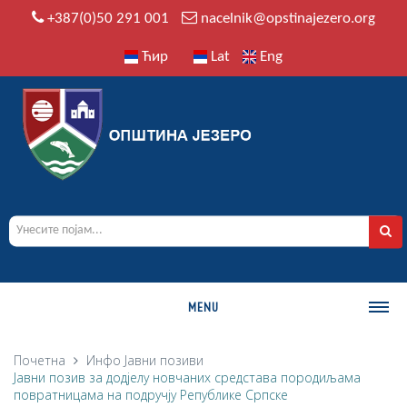
+387(0)50 291 001
nacelnik@opstinajezero.org
Ћир
Lat
Eng
MENU
О ОПШТИНИ
Почетна
Инфо
Јавни позиви
Јавни позив за додјелу новчаних средстава породиљама
Историја
повратницама на подручју Републике Српске