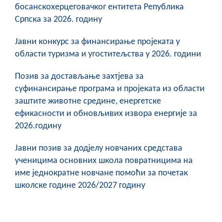
босанскохерцеговачког ентитета Република
COVID 19
Српска за 2026. годину
Геоистраживања
Јавни конкурс за финансирање пројеката у
ФИНАНСИЈЕ
области туризма и угоститељства у 2026. години
ПРИВРЕДА
Позив за достављање захтјева за
суфинансирање програма и пројеката из области
Пољопривреда
заштите животне средине, енергетске
ефикасности и обновљивих извора енергије за
Туризам
2026.годину
Спорт
Јавни позив за додјелу новчаних средстава
ученицима основних школа повратницима на
ЦИВИЛНА ЗАШТИТА
име једнократне новчане помоћи за почетак
КОНТАКТ
школске године 2026/2027 годину