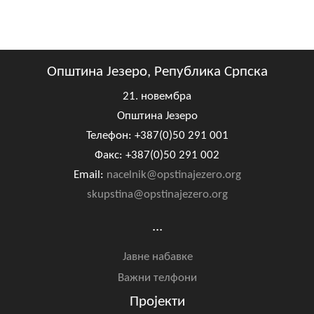
Општина Језеро, Република Српска
21. новембра
Општина Језеро
Телефон: +387(0)50 291 001
Факс: +387(0)50 291 002
Email:
nacelnik@opstinajezero.org
skupstina@opstinajezero.org
...
Јавне набавке
Важни телфони
Пројекти