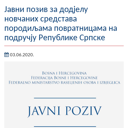
Географија
Јавни позив за додјелу
новчаних средстава
Насељена мјеста
породиљама повратницама на
Занимљивости
подручју Републике Српске
Фотогалерија
03.06.2020.
НАЧЕЛНИК
О Начелнику
Замјеник начелника
Извјештај о раду начелника
СКУПШТИНА
Статут Општине