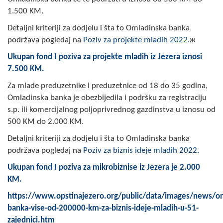
Скупштинско вијеће општине језеро
1.500 KM.
Detaljni kriteriji za dodjelu i šta to Omladinska banka
Састав Скупштине
podržava pogledaj na
Poziv za projekte mladih 2022.
ж
Службени Гласници
Ukupan fond I poziva za projekte mladih iz Jezera iznosi
7.500 KM
.
ОПШТИНСКА УПРАВА
Za mlade preduzetnike i preduzetnice od 18 do 35 godina,
Omladinska banka je obezbijedila i podršku za registraciju
ИНФО
s.p. ili komercijalnog poljoprivrednog gazdinstva u iznosu od
Вијести
500 KM do 2.000 KM.
Detaljni kriteriji za dodjelu i šta to Omladinska banka
Активности
podržava pogledaj na
Poziv za biznis ideje mladih 2022.
Јавни позиви
Ukupan fond I poziva za mikrobiznise iz Jezera je 2.000
KM.
Обавјештења
https://www.opstinajezero.org/public/data/images/news/o
Заштита од пожара
banka-vise-od-200000-km-za-biznis-ideje-mladih-u-51-
zajednici.htm