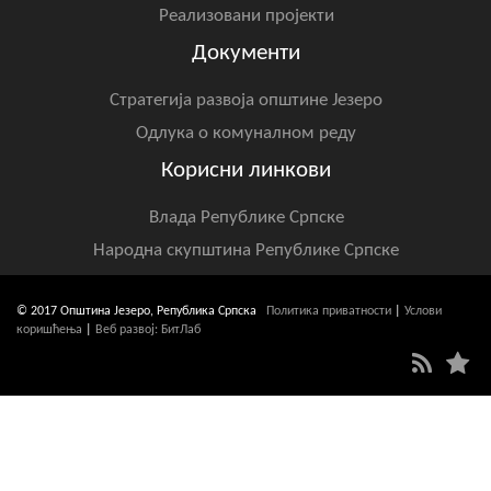
Реализовани пројекти
Документи
Стратегија развоја општине Језеро
Одлука о комуналном реду
Корисни линкови
Влада Републике Српске
Народна скупштина Републике Српске
© 2017 Општина Језеро, Република Српска
Политика приватности
|
Услови
коришћења
|
Веб развој: БитЛаб