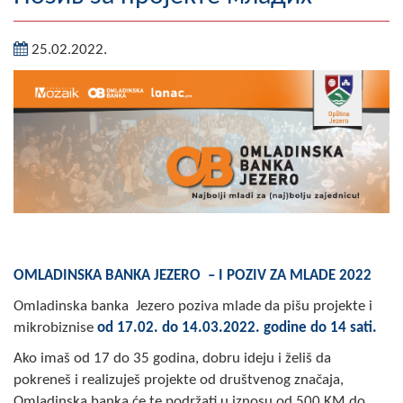
Географија
25.02.2022.
Насељена мјеста
Занимљивости
Фотогалерија
НАЧЕЛНИК
О Начелнику
Замјеник начелника
OMLADINSKA BANKA JEZERO – I POZIV ZA MLADE 2022
Извјештај о раду начелника
Omladinska banka Jezero poziva mlade da pišu projekte i
mikrobiznise
od 17.02. do 14.03.2022. godine do 14 sati.
СКУПШТИНА
Ako imaš od 17 do 35 godina, dobru ideju i želiš da
Статут Општине
pokreneš i realizuješ projekte od društvenog značaja,
Omladinska banka će te podržati u iznosu od 500 KM do