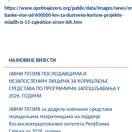
COVID 19
https://www.opstinajezero.org/public/data/images/news/o
banke-vise-od-600000-km-za-dustveno-korisne-projekte-
Геоистраживања
mladih-iz-51-zajednice-sirom-bih.htm
ФИНАНСИЈЕ
ПРИВРЕДА
Пољопривреда
НАЈНОВИЈЕ ВИЈЕСТИ
Туризам
ЈАВНИ ПОЗИВ ПОСЛОДАВЦИМА И
Спорт
НЕЗАПОСЛЕНИМ ЛИЦИМА ЗА КОРИШЋЕЊЕ
СРЕДСТАВА ПО ПРОГРАМИМА ЗАПОШЉАВАЊА У
ЦИВИЛНА ЗАШТИТА
2026. ГОДИНИ
КОНТАКТ
ЈАВНИ ПОЗИВ за додјелу новчаних средстава
породиљама повратницама на подручје
босанскохерцеговачког ентитета Република
Српска за 2026. годину