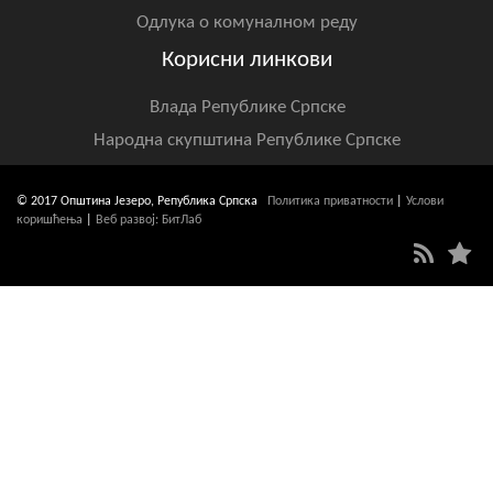
Одлука о комуналном реду
Корисни линкови
Влада Републике Српске
Народна скупштина Републике Српске
© 2017 Општина Језеро, Република Српска
Политика приватности
|
Услови
коришћења
|
Веб развој: БитЛаб