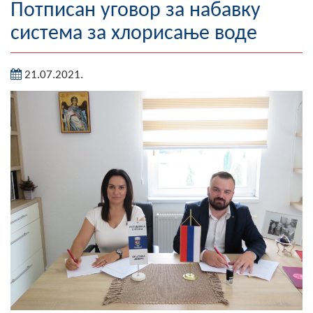
Потписан уговор за набавку
Географија
система за хлорисање воде
Насељена мјеста
21.07.2021.
Занимљивости
Фотогалерија
НАЧЕЛНИК
О Начелнику
Замјеник начелника
Извјештај о раду начелника
СКУПШТИНА
Статут Општине