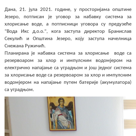
Скупштинско вијеће општине језеро
Дана, 21. јула 2021. године, у просторијама општине
Језеро, потписан је уговор за набавку система за
Састав Скупштине
хлорисање воде, а потписници уговора су предузеће
"Вода Икс д.о.о.", кога заступа директор Бранислав
Службени Гласници
Секулић и Општина Језеро, коју заступа начелница
Снежана Ружичић.
ОПШТИНСКА УПРАВА
Планирана је набавка система за хлорисање воде са
резервоаром за хлор и импулсним водомјером на
ИНФО
електрично напајање са уградњом и још једног система
Вијести
за хлорисање воде са резервоаром за хлор и импулсним
водомјером на напајање путем батерије (акумулатора)
Активности
са уградњом.
Јавни позиви
Обавјештења
Заштита од пожара