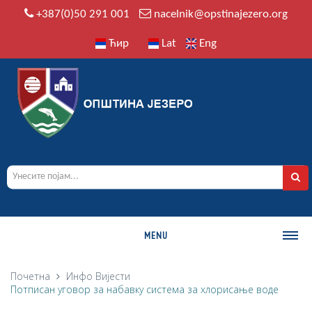
+387(0)50 291 001
nacelnik@opstinajezero.org
Ћир
Lat
Eng
MENU
О ОПШТИНИ
Почетна
Инфо
Вијести
Потписан уговор за набавку система за хлорисање воде
Историја