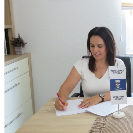
COVID 19
Геоистраживања
ФИНАНСИЈЕ
ПРИВРЕДА
Пољопривреда
Туризам
Спорт
ЦИВИЛНА ЗАШТИТА
КОНТАКТ