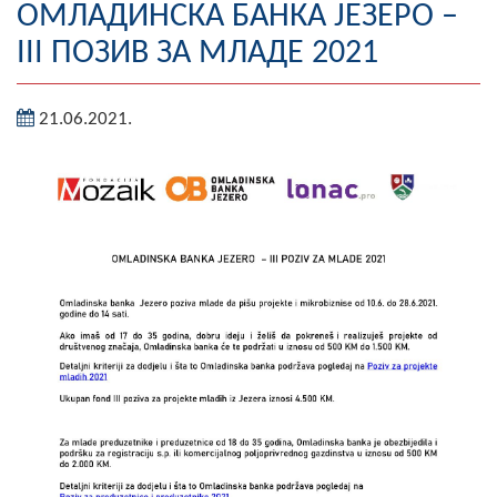
ОМЛАДИНСКА БАНКА ЈЕЗЕРО –
Географија
III ПОЗИВ ЗА МЛАДЕ 2021
Насељена мјеста
21.06.2021.
Занимљивости
Фотогалерија
НАЧЕЛНИК
О Начелнику
Замјеник начелника
Извјештај о раду начелника
СКУПШТИНА
Статут Општине