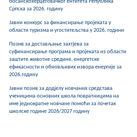
босанскохерцеговачког ентитета Република
Српска за 2026. годину
Јавни конкурс за финансирање пројеката у
области туризма и угоститељства у 2026. години
Позив за достављање захтјева за
суфинансирање програма и пројеката из области
заштите животне средине, енергетске
ефикасности и обновљивих извора енергије за
2026.годину
Јавни позив за додјелу новчаних средстава
ученицима основних школа повратницима на
име једнократне новчане помоћи за почетак
школске године 2026/2027 годину