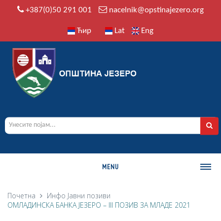
+387(0)50 291 001
nacelnik@opstinajezero.org
Ћир
Lat
Eng
MENU
О ОПШТИНИ
Почетна
Инфо
Јавни позиви
ОМЛАДИНСКА БАНКА ЈЕЗЕРО – III ПОЗИВ ЗА МЛАДЕ 2021
Историја