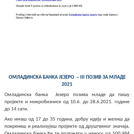
Скупштинско вијеће општине језеро
Састав Скупштине
Службени Гласници
ОПШТИНСКА УПРАВА
ИНФО
Вијести
ОМЛАДИНСКА БАНКА ЈЕЗЕРО – III ПОЗИВ ЗА МЛАДЕ
Активности
2021
Омладинска банка Језеро позива младе да пишу
Јавни позиви
пројекте и микробизнисе од 10.6. до 28.6.2021. године
до 14 сати.
Обавјештења
Ако имаш од 17 до 35 година, добру идеју и желиш да
Заштита од пожара
покренеш и реализујеш пројекте од друштвеног значаја,
Омладинска банка ће те подржати у износу од 500 КМ