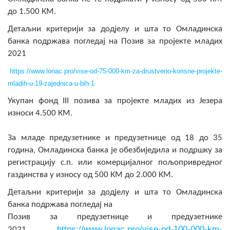
COVID 19
до 1.500 КМ.
Детаљни критерији за додјелу и шта то Омладинска
Геоистраживања
банка подржава погледај на Позив за пројекте младих
2021
ФИНАНСИЈЕ
https://www.lonac.pro/vise-od-75-000-km-za-drustveno-korisne-projekte-
ПРИВРЕДА
mladih-u-19-zajednica-u-bih-1
Пољопривреда
Укупан фонд III позива за пројекте младих из Језера
износи 4.500 КМ.
Туризам
За младе предузетнике и предузетнице од 18 до 35
Спорт
година, Омладинска банка је обезбиједила и подршку за
регистрацију с.п. или комерцијалног пољопривредног
ЦИВИЛНА ЗАШТИТА
газдинства у износу од 500 КМ до 2.000 КМ.
КОНТАКТ
Детаљни критерији за додјелу и шта то Омладинска
банка подржава погледај на
Позив за предузетнице и предузетнике
https://www.lonac.pro/vise-od-100-000-km-
2021