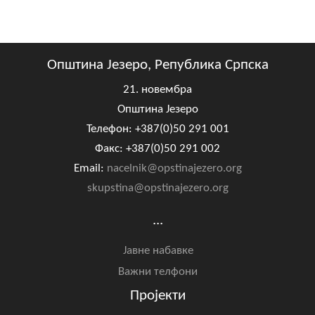
Општина Језеро, Република Српска
21. новембра
Општина Језеро
Телефон: +387(0)50 291 001
Факс: +387(0)50 291 002
Email:
nacelnik@opstinajezero.org
skupstina@opstinajezero.org
...
Јавне набавке
Важни телфони
Пројекти