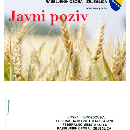
Скупштинско вијеће општине језеро
Састав Скупштине
Службени Гласници
ОПШТИНСКА УПРАВА
ИНФО
Вијести
Активности
Јавни позиви
Обавјештења
Заштита од пожара