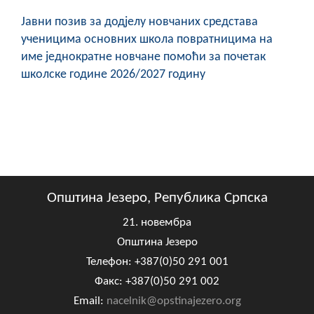
Јавни позив за додјелу новчаних средстава
ученицима основних школа повратницима на
име једнократне новчане помоћи за почетак
школске године 2026/2027 годину
Општина Језеро, Република Српска
21. новембра
Општина Језеро
Телефон: +387(0)50 291 001
Факс: +387(0)50 291 002
Email:
nacelnik@opstinajezero.org