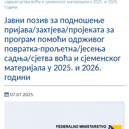
садња/сјетва воћа и сјеменског материјала у 2025. и 2026.
години
Географија
Јавни позив за подношење
Насељена мјеста
пријава/захтјева/пројеката за
Занимљивости
програм помоћи одрживог
Фотогалерија
повратка-прољетна/јесења
садња/сјетва воћа и сјеменског
НАЧЕЛНИК
материјала у 2025. и 2026.
О Начелнику
години
Замјеник начелника
07.07.2025.
Извјештај о раду начелника
СКУПШТИНА
Статут Општине