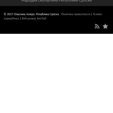
Народна скупштина Републике Српске
© 2017 Општина Језеро, Република Српска
Политика приватности
|
Услови
коришћења
|
Веб развој: БитЛаб