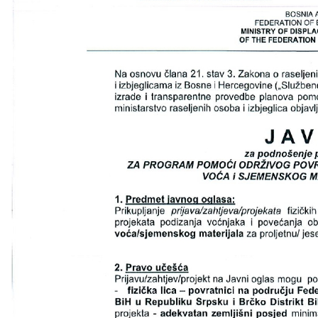
COVID 19
Геоистраживања
ФИНАНСИЈЕ
ПРИВРЕДА
Пољопривреда
Туризам
Спорт
ЦИВИЛНА ЗАШТИТА
КОНТАКТ