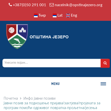
+387(0)50 291 001
nacelnik@opstinajezero.org
Ћир
Lat
Eng
MENU
О ОПШТИНИ
Почетна
Инфо
Јавни позиви
Јавни позив за подношење пријава/захтјева/пројеката за
Историја
програм помоћи одрживог повратка-прољетна/јесења