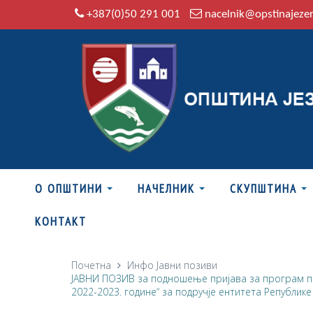
+387(0)50 291 001
nacelnik@opstinajeze
О ОПШТИНИ
НАЧЕЛНИК
СКУПШТИНА
КОНТАКТ
Почетна
Инфо
Јавни позиви
ЈАВНИ ПОЗИВ за подношење пријава за програм 
2022-2023. године“ за подручје ентитета Републике