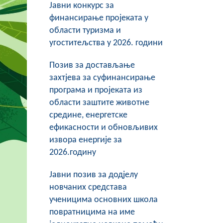
Јавни конкурс за
финансирање пројеката у
области туризма и
угоститељства у 2026. години
Позив за достављање
захтјева за суфинансирање
програма и пројеката из
области заштите животне
средине, енергетске
ефикасности и обновљивих
извора енергије за
2026.годину
Јавни позив за додјелу
новчаних средстава
ученицима основних школа
повратницима на име