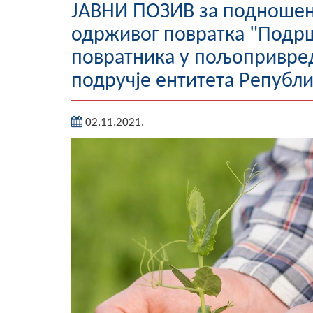
ЈАВНИ ПОЗИВ за подношењ
одрживог повратка "Под
повратника у пољопривред
подручје ентитета Републ
02.11.2021.