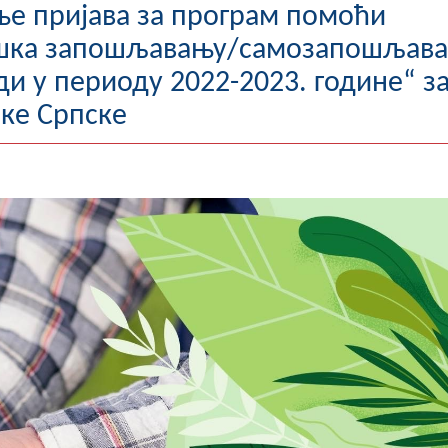
е пријава за програм помоћи
ршка запошљавању/самозапошљав
и у периоду 2022-2023. године“ з
ике Српске