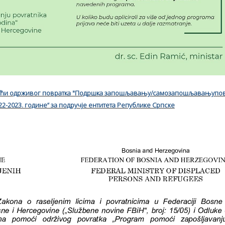
моћи одрживог повратка "Подршка запошљавању/самозапошљавањупо
2-2023. године“ за подручје ентитета Републике Српске