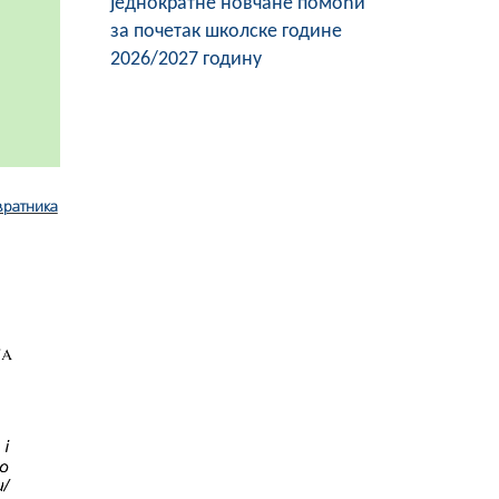
једнократне новчане помоћи
за почетак школске године
2026/2027 годину
вратника