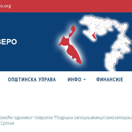
ro.org
ОПШТИНСКА УПРАВА
ИНФО
ФИНАНСИЈЕ
помоћи одрживог повратка "Подршка запошљавању/самозапошља
 Српске