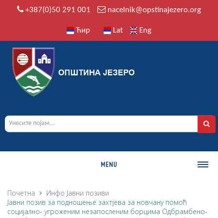
+387(0)50 291 001
nacelnik@opstinajezero.org
Ћир
Lat
Eng
MENU
О ОПШТИНИ
Почетна
Инфо
Јавни позиви
Јавни позив за подношење захтјева за новчану помоћ
Историја
социјално- угроженим незапосленим борцима Одбрамбено-