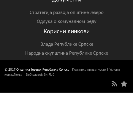
Стратегија развоја општине Језеро
Одлука о комуналном реду
Корисни линкови
Влада Републике Српске
Народна скупштина Републике Српске
© 2017 Општина Језеро, Република Српска
Политика приватности
|
Услови
коришћења
|
Веб развој: БитЛаб