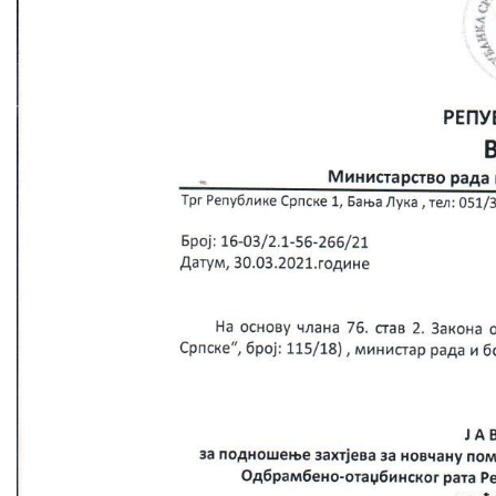
COVID 19
Геоистраживања
ФИНАНСИЈЕ
ПРИВРЕДА
Пољопривреда
Туризам
Спорт
ЦИВИЛНА ЗАШТИТА
КОНТАКТ