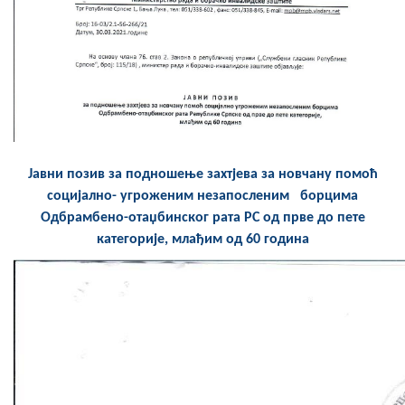
Скупштинско вијеће општине језеро
Састав Скупштине
Службени Гласници
ОПШТИНСКА УПРАВА
Јавни позив за подношење захтјева за новчану помоћ
ИНФО
социјално- угроженим незапосленим борцима
Вијести
Oдбрамбено-отаџбинског рата РС од прве до пете
категорије, млађим од 60 година
Активности
Јавни позиви
Обавјештења
Заштита од пожара