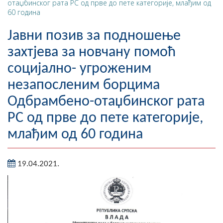
отаџбинског рата РС од прве до пете категорије, млађим од
60 година
Географија
Јавни позив за подношење
Насељена мјеста
захтјева за новчану помоћ
Занимљивости
социјално- угроженим
Фотогалерија
незапосленим борцима
Одбрамбено-отаџбинског рата
НАЧЕЛНИК
РС од прве до пете категорије,
О Начелнику
млађим од 60 година
Замјеник начелника
19.04.2021.
Извјештај о раду начелника
СКУПШТИНА
Статут Општине