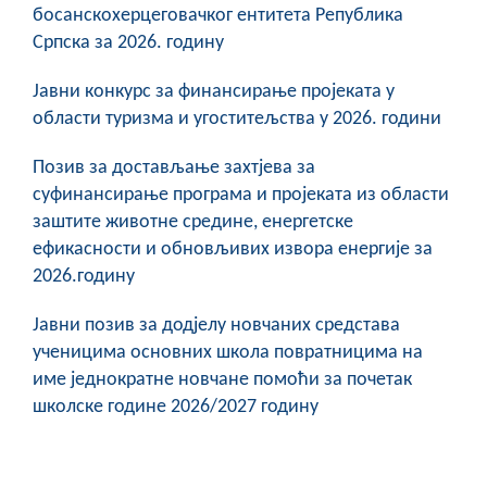
босанскохерцеговачког ентитета Република
COVID 19
Српска за 2026. годину
Геоистраживања
Јавни конкурс за финансирање пројеката у
ФИНАНСИЈЕ
области туризма и угоститељства у 2026. години
ПРИВРЕДА
Позив за достављање захтјева за
суфинансирање програма и пројеката из области
Пољопривреда
заштите животне средине, енергетске
ефикасности и обновљивих извора енергије за
Туризам
2026.годину
Спорт
Јавни позив за додјелу новчаних средстава
ученицима основних школа повратницима на
ЦИВИЛНА ЗАШТИТА
име једнократне новчане помоћи за почетак
КОНТАКТ
школске године 2026/2027 годину