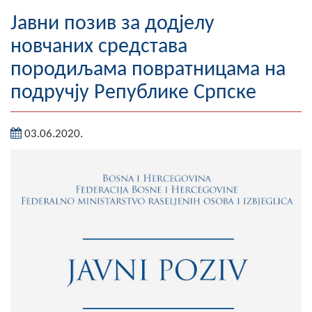
Географија
Јавни позив за додјелу
новчаних средстава
Насељена мјеста
породиљама повратницама на
Занимљивости
подручју Републике Српске
Фотогалерија
03.06.2020.
НАЧЕЛНИК
О Начелнику
Замјеник начелника
Извјештај о раду начелника
СКУПШТИНА
Статут Општине