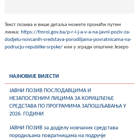
Скупштинско вијеће општине језеро
Састав Скупштине
Текст позива и више детаља можете пронаћи путем
линка:
https://fmroi.gov.ba/p-r-i-j-a-v-a-na-javni-poziv-za-
Службени Гласници
dodjelu-novcanih-sredstava-porodiljama-povratnicama-na-
podrucju-republike-srpske/
или у згради општине Језеро
ОПШТИНСКА УПРАВА
ИНФО
Вијести
НАЈНОВИЈЕ ВИЈЕСТИ
Активности
ЈАВНИ ПОЗИВ ПОСЛОДАВЦИМА И
НЕЗАПОСЛЕНИМ ЛИЦИМА ЗА КОРИШЋЕЊЕ
Јавни позиви
СРЕДСТАВА ПО ПРОГРАМИМА ЗАПОШЉАВАЊА У
2026. ГОДИНИ
Обавјештења
ЈАВНИ ПОЗИВ за додјелу новчаних средстава
Заштита од пожара
породиљама повратницама на подручје