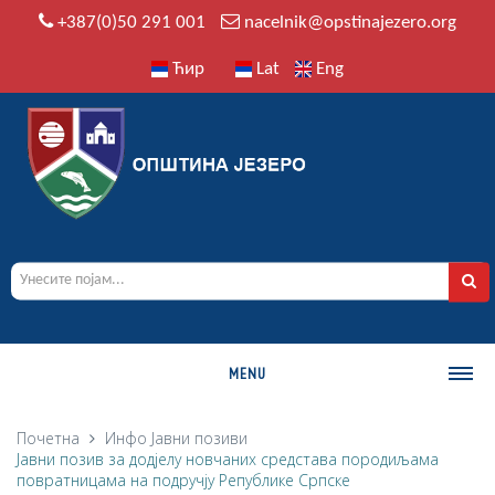
+387(0)50 291 001
nacelnik@opstinajezero.org
Ћир
Lat
Eng
MENU
О ОПШТИНИ
Почетна
Инфо
Јавни позиви
Јавни позив за додјелу новчаних средстава породиљама
Историја
повратницама на подручју Републике Српске