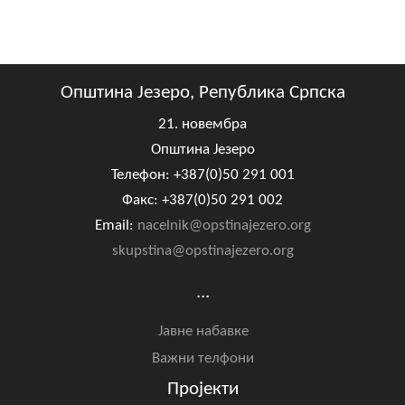
Општина Језеро, Република Српска
21. новембра
Општина Језеро
Телефон: +387(0)50 291 001
Факс: +387(0)50 291 002
Email:
nacelnik@opstinajezero.org
skupstina@opstinajezero.org
...
Јавне набавке
Важни телфони
Пројекти