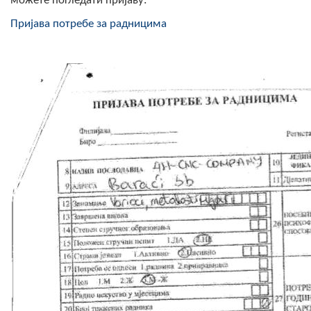
можете погледати пријаву:
Скупштинско вијеће општине језеро
Пријава потребе за радницима
Састав Скупштине
Службени Гласници
ОПШТИНСКА УПРАВА
ИНФО
Вијести
Активности
Јавни позиви
Обавјештења
Заштита од пожара