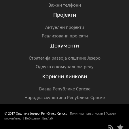
Важни телфони
Пројекти
Актуелни пројекти
Реализовани пројекти
Документи
Стратегија развоја општине Језеро
Одлука о комуналном реду
Корисни линкови
Влада Републике Српске
Народна скупштина Републике Српске
© 2017 Општина Језеро, Република Српска
Политика приватности
|
Услови
коришћења
|
Веб развој: БитЛаб