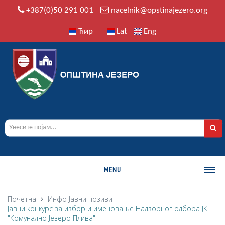
+387(0)50 291 001
nacelnik@opstinajezero.org
Ћир
Lat
Eng
MENU
О ОПШТИНИ
Почетна
Инфо
Јавни позиви
Јавни конкурс за избор и именовање Надзорног одбора ЈКП
Историја
"Комунално Језеро Плива"