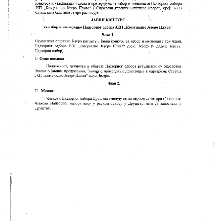
Скупштинско вијеће општине језеро
Састав Скупштине
Службени Гласници
ОПШТИНСКА УПРАВА
ИНФО
Вијести
Активности
Јавни позиви
Обавјештења
Заштита од пожара