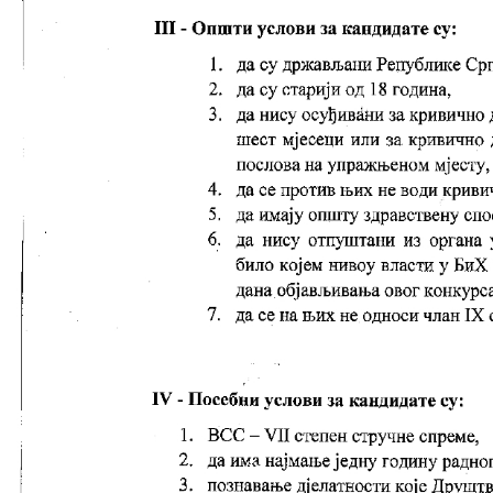
COVID 19
Геоистраживања
ФИНАНСИЈЕ
ПРИВРЕДА
Пољопривреда
Туризам
Спорт
ЦИВИЛНА ЗАШТИТА
КОНТАКТ