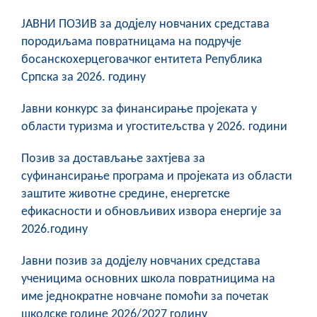
ЈАВНИ ПОЗИВ за додјелу новчаних средстава
породиљама повратницама на подручје
босанскохерцеговачког ентитета Република
Српска за 2026. годину
Јавни конкурс за финансирање пројеката у
области туризма и угоститељства у 2026. години
Позив за достављање захтјева за
суфинансирање програма и пројеката из области
заштите животне средине, енергетске
ефикасности и обновљивих извора енергије за
2026.годину
Јавни позив за додјелу новчаних средстава
ученицима основних школа повратницима на
име једнократне новчане помоћи за почетак
школске године 2026/2027 годину