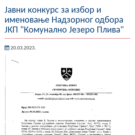
Географија
Јавни конкурс за избор и
именовање Надзорног одбора
Насељена мјеста
ЈКП "Комунално Језеро Плива"
Занимљивости
20.03.2023.
Фотогалерија
НАЧЕЛНИК
О Начелнику
Замјеник начелника
Извјештај о раду начелника
СКУПШТИНА
Статут Општине