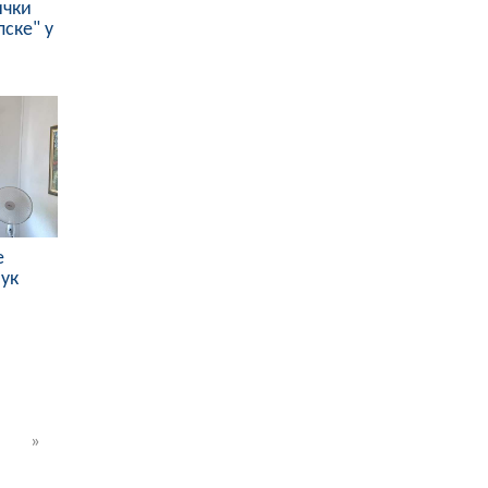
ички
пске" у
е
ук
»