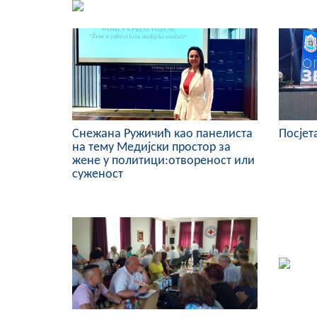
Снежана Ружичић као панелиста
Посјет
на тему Медијски простор за
жене у политици:отвореност или
суженост