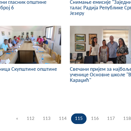
ни гласник општине
Снимање емисије "Заједн
 број 6
талас Радија Републике Ср
Језеру
дница Скупштине општине
Свечани пријем за најбољ
ученице Основне школе "В
Караџић"
«
112
113
114
115
116
117
118