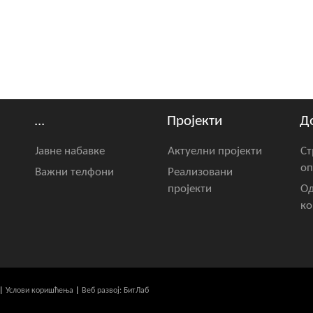
...
Пројекти
Д
Јавне набавке
Актуелни пројекти
Ст
оп
Важни телфони
Реализовани
пројекти
Од
ко
|
Услови коришћења
|
Веб развој: БитЛаб