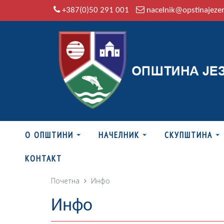
+387(0)50 291 001
nacelnik@opstinajeze
О ОПШТИНИ
НАЧЕЛНИК
СКУПШТИНА
КОНТАКТ
Почетна
Инфо
Инфо