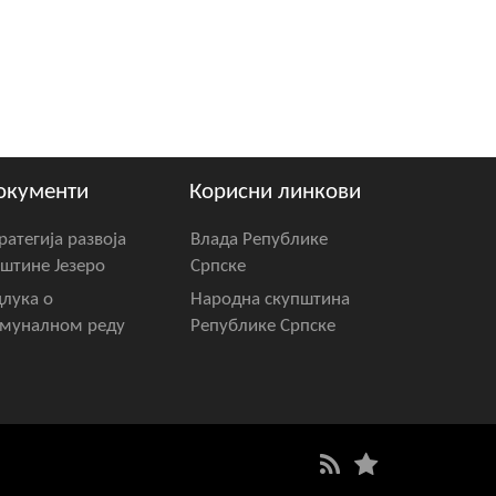
окументи
Корисни линкови
ратегија развоја
Влада Републике
штине Језеро
Српске
лука о
Народна скупштина
муналном реду
Републике Српске