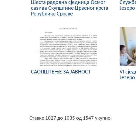
Шеста редовна сједница Осмог
Службе
сазива Скупштине Црвеног крста
Језеро
Републике Српске
САОПШТЕЊЕ ЗА ЈАВНОСТ
VI сје
Језеро
Ставке 1027 до 1035 од 1547 укупно