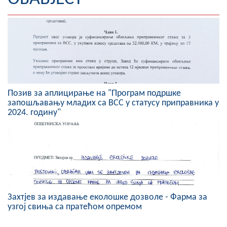
Географија
Насељена мјеста
Занимљивости
Фотогалерија
Позив за аплицирање на "Програм подршке
запошљавању младих са ВСС у статусу приправника у
НАЧЕЛНИК
2024. годину"
О Начелнику
Замјеник начелника
Извјештај о раду начелника
СКУПШТИНА
Захтјев за издавање еколошке дозволе - Фарма за
узгој свиња са пратећом опремом
Статут Општине