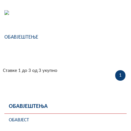
Скупштинско вијеће општине језеро
Састав Скупштине
Службени Гласници
ОБАВЈЕШТЕЊЕ
ОПШТИНСКА УПРАВА
ИНФО
Вијести
Ставке 1 до 3 од 3 укупно
1
Активности
Јавни позиви
ОБАВЈЕШТЕЊА
Обавјештења
ОБАВЈЕСТ
Заштита од пожара