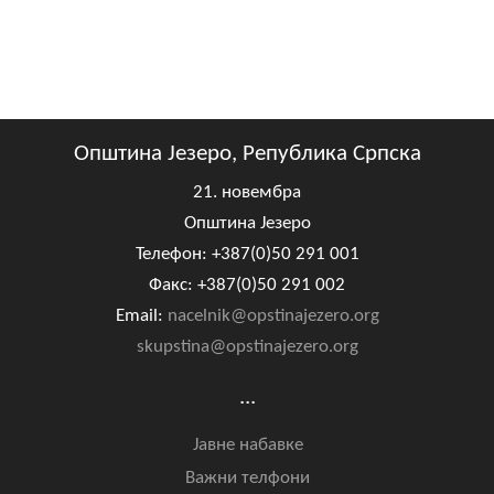
COVID 19
Геоистраживања
ФИНАНСИЈЕ
Општина Језеро, Република Српска
ПРИВРЕДА
21. новембра
Пољопривреда
Општина Језеро
Туризам
Телефон: +387(0)50 291 001
Факс: +387(0)50 291 002
Спорт
Email:
nacelnik@opstinajezero.org
skupstina@opstinajezero.org
ЦИВИЛНА ЗАШТИТА
...
КОНТАКТ
Јавне набавке
Важни телфони