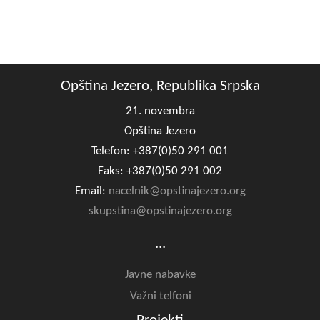
COVID 19
Geoistraživanja
FINANSIJE
Opština Jezero, Republika Srpska
PRIVREDA
21. novembra
Opština Jezero
Poljoprivreda
Telefon: +387(0)50 291 001
Turizam
Faks: +387(0)50 291 002
Email:
nacelnik@opstinajezero.org
Sport
skupstina@opstinajezero.org
CIVILNA ZAŠTITA
...
KONTAKT
Javne nabavke
Važni telfoni