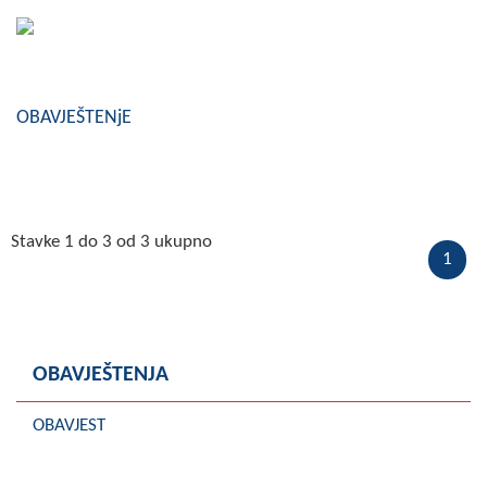
Skupštinsko vijeće opštine jezero
Sastav Skupštine
OBAVJEŠTENjE
Službeni Glasnici
OPŠTINSKA UPRAVA
INFO
Stavke 1 do 3 od 3 ukupno
Vijesti
1
Aktivnosti
Javni pozivi
OBAVJEŠTENJA
Obavještenja
OBAVJEST
Zaštita od požara