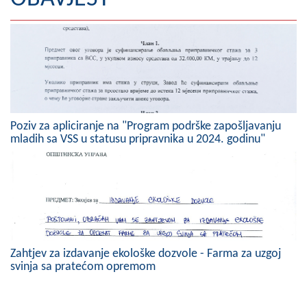
Geografija
Naseljena mjesta
Zanimljivosti
Fotogalerija
Poziv za apliciranje na "Program podrške zapošljavanju
mladih sa VSS u statusu pripravnika u 2024. godinu"
NAČELNIK
O Načelniku
Zamjenik načelnika
Izvještaj o radu načelnika
Zahtjev za izdavanje ekološke dozvole - Farma za uzgoj
SKUPŠTINA
svinja sa pratećom opremom
Statut Opštine