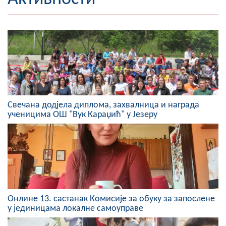
Географија
Насељена мјеста
Занимљивости
Фотогалерија
Свечана додјела диплома, захвалница и награда
НАЧЕЛНИК
ученицима ОШ "Вук Караџић" у Језеру
О Начелнику
Замјеник начелника
Извјештај о раду начелника
СКУПШТИНА
Онлине 13. састанaк Комисије за обуку за запослене
у јединицама локалне самоуправе
Статут Општине