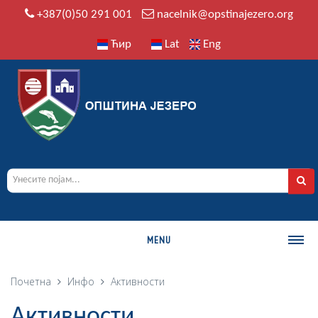
+387(0)50 291 001
nacelnik@opstinajezero.org
Ћир
Lat
Eng
MENU
О ОПШТИНИ
Почетна
Инфо
Активности
Историја
Активности