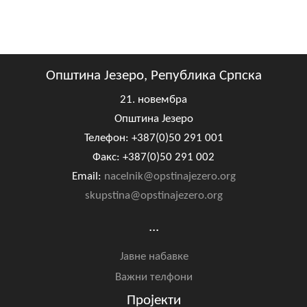
Општина Језеро, Република Српска
21. новембра
Општина Језеро
Телефон: +387(0)50 291 001
Факс: +387(0)50 291 002
Email:
nacelnik@opstinajezero.org
skupstina@opstinajezero.org
...
Јавне набавке
Важни телфони
Пројекти