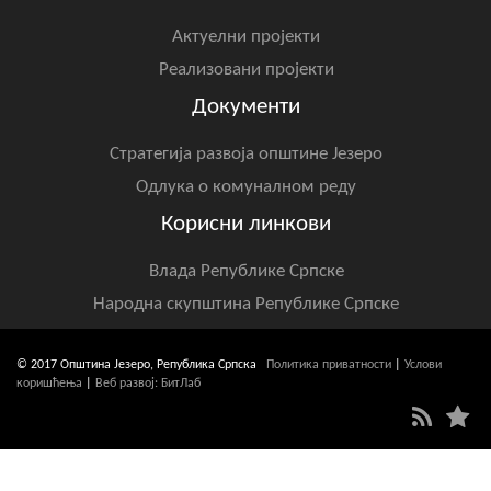
Актуелни пројекти
Реализовани пројекти
Документи
Стратегија развоја општине Језеро
Одлука о комуналном реду
Корисни линкови
Влада Републике Српске
Народна скупштина Републике Српске
© 2017 Општина Језеро, Република Српска
Политика приватности
|
Услови
коришћења
|
Веб развој: БитЛаб