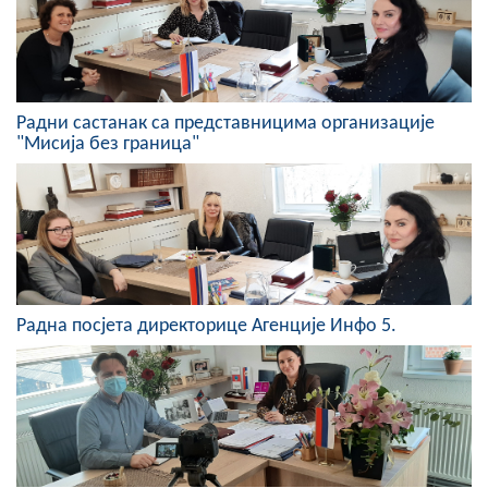
COVID 19
Геоистраживања
Радни састанак са представницима организације
ФИНАНСИЈЕ
"Мисија без граница"
ПРИВРЕДА
Пољопривреда
Туризам
Спорт
Радна посјета директорице Агенције Инфо 5.
ЦИВИЛНА ЗАШТИТА
КОНТАКТ