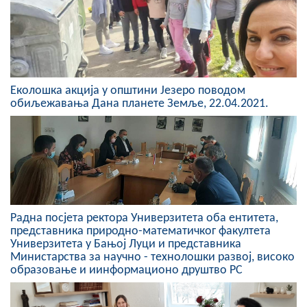
Скупштинско вијеће општине језеро
Састав Скупштине
Службени Гласници
Еколошка акција у општини Језеро поводом
обиљежавања Дана планете Земље, 22.04.2021.
ОПШТИНСКА УПРАВА
ИНФО
Вијести
Активности
Радна посјета ректора Универзитета оба ентитета,
Јавни позиви
представника природно-математичког факултета
Универзитета у Бањој Луци и представника
Министарства за научно - технолошки развој, високо
Обавјештења
образовање и иинформационо друштво РС
Заштита од пожара