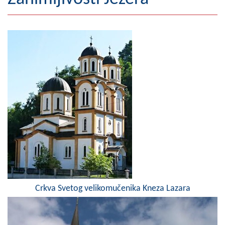
Geografija
Naseljena mjesta
Zanimljivosti
Fotogalerija
NAČELNIK
O Načelniku
Zamjenik načelnika
Izvještaj o radu načelnika
Crkva Svetog velikomučenika Kneza Lazara
SKUPŠTINA
Statut Opštine