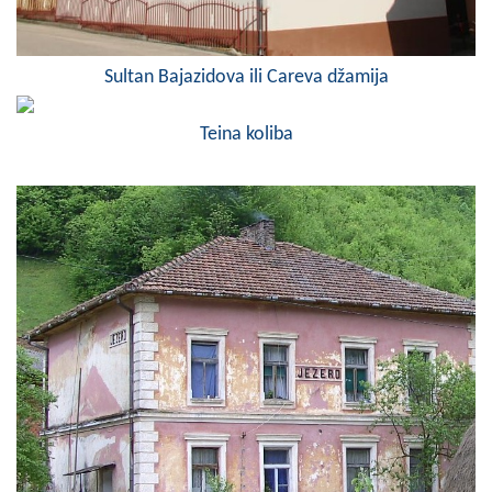
COVID 19
Geoistraživanja
Sultan Bajazidova ili Careva džamija
FINANSIJE
Teina koliba
PRIVREDA
Poljoprivreda
Turizam
Sport
CIVILNA ZAŠTITA
KONTAKT