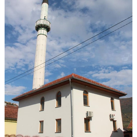
Skupštinsko vijeće opštine jezero
Sastav Skupštine
Službeni Glasnici
OPŠTINSKA UPRAVA
INFO
Vijesti
Aktivnosti
Javni pozivi
Obavještenja
Zaštita od požara