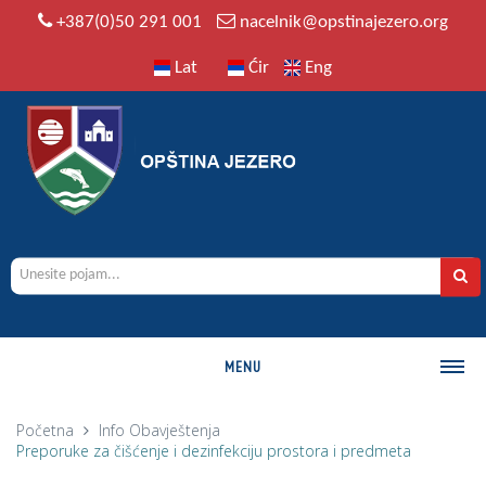
+387(0)50 291 001
nacelnik@opstinajezero.org
Lat
Ćir
Eng
MENU
O OPŠTINI
Početna
Info
Obavještenja
Preporuke za čišćenje i dezinfekciju prostora i predmeta
Istorija