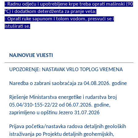
- Radnu odjeću i upotrebljene krpe treba oprati mašinski (90
°C) i dodatkom deterdženta za pranje veša;
- Oprati ruke sapunom i tolom vodom, presvući se i
istuširati se.
NAJNOVIJE VIJESTI
UPOZORENjE: NASTAVAK VRLO TOPLOG VREMENA
Naredba o zabrani saobraćaja za 04.08.2026. godine
Rješenje Ministarstva energetike i rudarstva broj
05.04/310-155-22/22 od 06.07.2026. godine,
zaprimljeno u opštinu Jezero 31.07.2026
Prijava početka/nastavka radova detaljnih geoloških
istraživanja po Projektu detaljnih geohemijskih,