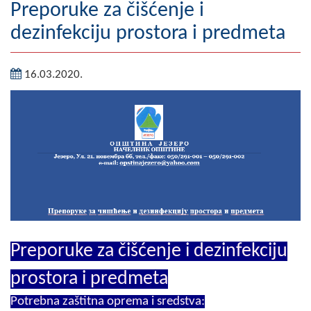
Preporuke za čišćenje i
Geografija
dezinfekciju prostora i predmeta
Naseljena mjesta
16.03.2020.
Zanimljivosti
Fotogalerija
NAČELNIK
O Načelniku
Zamjenik načelnika
Izvještaj o radu načelnika
Preporuke za čišćenje i dezinfekciju
SKUPŠTINA
prostora i predmeta
Statut Opštine
Potrebna zaštitna oprema i sredstva: