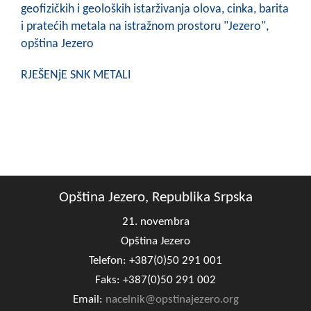
geofizičkih i geoloških istarživanja olova, cinka, barita
i pratećih metala na istražnom prostoru "Jezero",
opština Jezero
RJEŠENjE SNK METALI
Opština Jezero, Republika Srpska
21. novembra
Opština Jezero
Telefon: +387(0)50 291 001
Faks: +387(0)50 291 002
Email:
nacelnik@opstinajezero.org