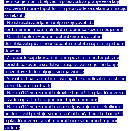
hemikalije (npr. izbjeljivač ili proizvodi za pranje veša koji
sadrže natrijum - hipohlorit ili proizvode za dekontaminaciju
za tekstil);
- Ne istresati zaprljano rublje i izbjegavati da
kontaminirani materijali dođu u dodir sa kožom i odjećom;
- Očistiti toplom vodom i deterdžentom, a zatim
dezinfikovati površine u kupatilu i toaletu najmanje jednom
dnevno;
- Za dezinfekciju kontaminiranih površina i materijala, ne
koristiti pakovanje sredstva s rasprščivačem jer prskanje
može dovesti do daljnjeg širenja virusa;
- Sav otpad nastao tokom čišćenja, treba odložiti u plastičnu
vreću i kante za otpad;
- Nakon čišćenja, skinuti rukavice i odložiti u plastičnu vreću,
a zatim oprati ruke sapunom i toplom vodom;
- Nakon čišćenja, skinuti maske odgovarajućom tehnikom -
ne dodirivati prednju stranu, već otkopčati masku i odložiti
u plastičnu vreću, a zatim oprati ruke sapunom i toplom
vodom;