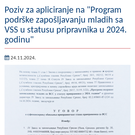
Geografija
Poziv za apliciranje na "Program
podrške zapošljavanju mladih sa
Naseljena mjesta
VSS u statusu pripravnika u 2024.
Zanimljivosti
godinu"
Fotogalerija
24.11.2024.
NAČELNIK
O Načelniku
Zamjenik načelnika
Izvještaj o radu načelnika
SKUPŠTINA
Statut Opštine