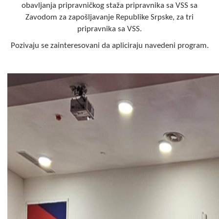
obavljanja pripravničkog staža pripravnika sa VSS sa
COVID 19
Zavodom za zapošljavanje Republike Srpske, za tri
Geoistraživanja
pripravnika sa VSS.
Pozivaju se zainteresovani da apliciraju navedeni program.
FINANSIJE
PRIVREDA
Poljoprivreda
Turizam
Sport
CIVILNA ZAŠTITA
KONTAKT