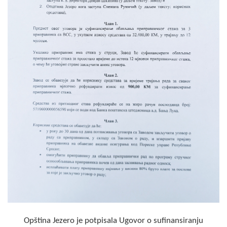
Skupštinsko vijeće opštine jezero
Sastav Skupštine
Službeni Glasnici
OPŠTINSKA UPRAVA
INFO
Vijesti
Aktivnosti
Javni pozivi
Obavještenja
Zaštita od požara
Opština Jezero je potpisala Ugovor o sufinansiranju