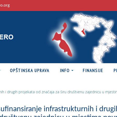
ro.org
OPŠTINSKA UPRAVA
INFO
FINANSIJE
P
kturnih i drugih projekata od značaja za širu društvenu zajednicu u mje
sufinansiranje infrastrukturnih i drugi