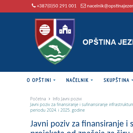
+387(0)50 291 001
nacelnik@opstinajeze
O OPŠTINI
NAČELNIK
SKUPŠTINA
Početna
Info
Javni pozivi
Javni poziv za finansiranje i sufinansiranje infrastru
periodu 2024. i 2025. godine
Javni poziv za finansiranje i 