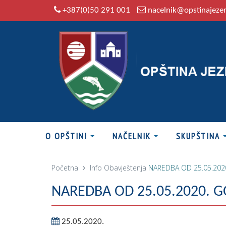
+387(0)50 291 001
nacelnik@opstinajeze
O OPŠTINI
NAČELNIK
SKUPŠTINA
Početna
Info
Obavještenja
NAREDBA OD 25.05.202
NAREDBA OD 25.05.2020. 
25.05.2020.