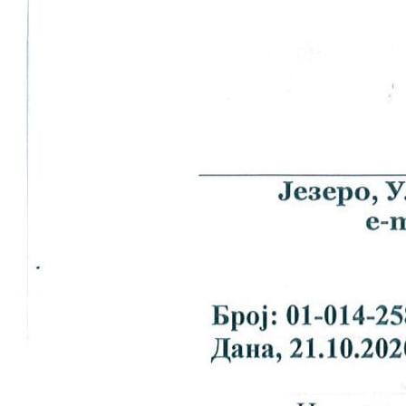
COVID 19
Geoistraživanja
FINANSIJE
PRIVREDA
Poljoprivreda
Turizam
Sport
CIVILNA ZAŠTITA
KONTAKT