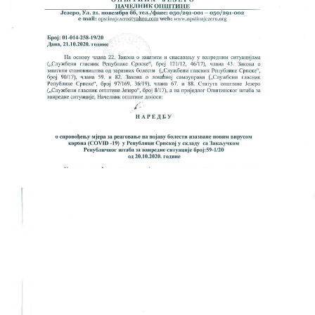
Skupštinsko vijeće opštine jezero
Sastav Skupštine
Službeni Glasnici
OPŠTINSKA UPRAVA
INFO
Vijesti
Aktivnosti
Javni pozivi
Obavještenja
Zaštita od požara