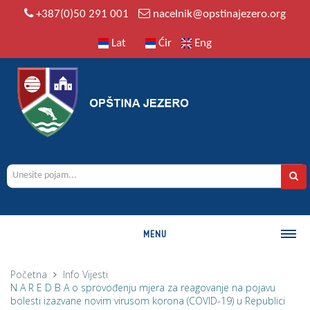
+387(0)50 291 001
nacelnik@opstinajezero.org
Lat
Ćir
Eng
MENU
O OPŠTINI
Početna
Info
Vijesti
N A R E D B A o sprovođenju mjera za reagovanje na pojavu
Istorija
bolesti izazvane novim virusom korona (COVID-19) u Republici