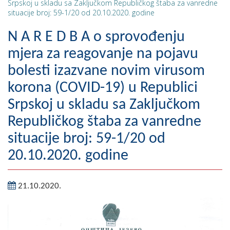
Srpskoj u skladu sa Zaključkom Republičkog štaba za vanredne
situacije broj: 59-1/20 od 20.10.2020. godine
Geografija
N A R E D B A o sprovođenju
Naseljena mjesta
mjera za reagovanje na pojavu
Zanimljivosti
bolesti izazvane novim virusom
Fotogalerija
korona (COVID-19) u Republici
Srpskoj u skladu sa Zaključkom
NAČELNIK
Republičkog štaba za vanredne
O Načelniku
situacije broj: 59-1/20 od
Zamjenik načelnika
20.10.2020. godine
Izvještaj o radu načelnika
21.10.2020.
SKUPŠTINA
Statut Opštine