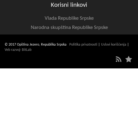
Korisni linkovi
Vlada Republike Srpske
Narodna skupština Republike Srpske
© 2017 Opština Jezero, Republika Srpska
Politika privatnosti
|
Uslovi korišćenja
|
Veb razvoj: BitLab