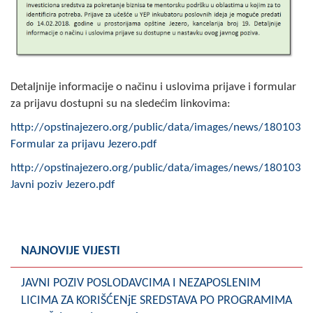
Skupštinsko vijeće opštine jezero
Sastav Skupštine
Službeni Glasnici
Detaljnije informacije o načinu i uslovima prijave i formular
za prijavu dostupni su na sledećim linkovima:
OPŠTINSKA UPRAVA
http://opstinajezero.org/public/data/images/news/180103
INFO
Formular za prijavu Jezero.pdf
Vijesti
http://opstinajezero.org/public/data/images/news/180103
Javni poziv Jezero.pdf
Aktivnosti
Javni pozivi
NAJNOVIJE VIJESTI
Obavještenja
JAVNI POZIV POSLODAVCIMA I NEZAPOSLENIM
Zaštita od požara
LICIMA ZA KORIŠĆENjE SREDSTAVA PO PROGRAMIMA