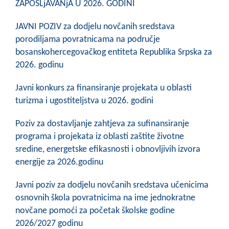
ZAPOŠLjAVANjA U 2026. GODINI
COVID 19
JAVNI POZIV za dodjelu novčanih sredstava
Geoistraživanja
porodiljama povratnicama na područje
bosanskohercegovačkog entiteta Republika Srpska za
FINANSIJE
2026. godinu
PRIVREDA
Javni konkurs za finansiranje projekata u oblasti
Poljoprivreda
turizma i ugostiteljstva u 2026. godini
Turizam
Poziv za dostavljanje zahtjeva za sufinansiranje
programa i projekata iz oblasti zaštite životne
Sport
sredine, energetske efikasnosti i obnovljivih izvora
energije za 2026.godinu
CIVILNA ZAŠTITA
Javni poziv za dodjelu novčanih sredstava učenicima
KONTAKT
osnovnih škola povratnicima na ime jednokratne
novčane pomoći za početak školske godine
2026/2027 godinu