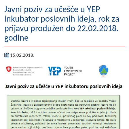
Geografija
Javni poziv za učešće u YEP
inkubator poslovnih ideja, rok za
Naseljena mjesta
prijavu produžen do 22.02.2018.
Zanimljivosti
godine
Fotogalerija
15.02.2018.
NAČELNIK
O Načelniku
Zamjenik načelnika
Izvještaj o radu načelnika
SKUPŠTINA
Statut Opštine