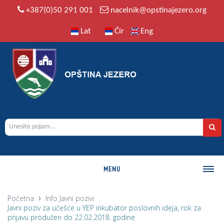
+387(0)50 291 001
nacelnik@opstinajezero.org
Lat
Ćir
Eng
MENU
O OPŠTINI
Početna
Info
Javni pozivi
Javni poziv za učešće u YEP inkubator poslovnih ideja, rok za
Istorija
prijavu produžen do 22.02.2018. godine