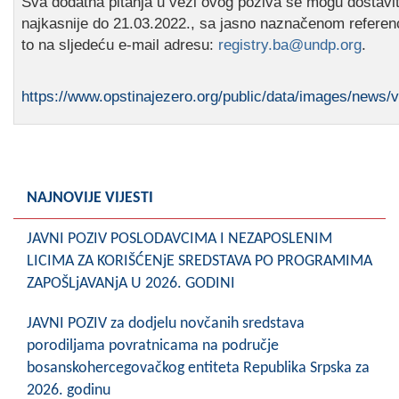
Sva dodatna pitanja u vezi ovog poziva se mogu dostaviti
najkasnije do 21.03.2022., sa jasno naznačenom refere
to na sljedeću e-mail adresu:
registry.ba@undp.org
.
https://www.opstinajezero.org/public/data/images/news/v
NAJNOVIJE VIJESTI
JAVNI POZIV POSLODAVCIMA I NEZAPOSLENIM
LICIMA ZA KORIŠĆENjE SREDSTAVA PO PROGRAMIMA
ZAPOŠLjAVANjA U 2026. GODINI
JAVNI POZIV za dodjelu novčanih sredstava
porodiljama povratnicama na područje
bosanskohercegovačkog entiteta Republika Srpska za
2026. godinu