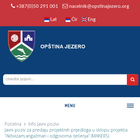
+387(0)50 291 001
nacelnik@opstinajezero.org
Lat
Ćir
Eng
MENU
O OPŠTINI
Početna
Info
Javni pozivi
Javni poziv za predaju projektnih prijedloga u sklopu projekta
Istorija
“Aktivizam,angažman i odgovorna rješenja” (MAKERS)