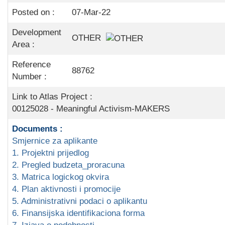
Skupštinsko vijeće opštine jezero
Posted on :
07-Mar-22
Development
Sastav Skupštine
OTHER
Area :
Službeni Glasnici
Reference
88762
Number :
OPŠTINSKA UPRAVA
Link to Atlas Project :
INFO
00125028 - Meaningful Activism-MAKERS
Vijesti
Documents :
Smjernice za aplikante
Aktivnosti
1. Projektni prijedlog
Javni pozivi
2. Pregled budzeta_proracuna
3. Matrica logickog okvira
Obavještenja
4. Plan aktivnosti i promocije
5. Administrativni podaci o aplikantu
Zaštita od požara
6. Finansijska identifikaciona forma