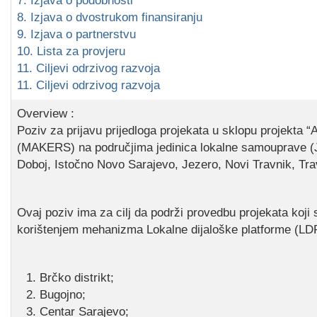
7. Izjava o podobnosti
COVID 19
8. Izjava o dvostrukom finansiranju
9. Izjava o partnerstvu
Geoistraživanja
10. Lista za provjeru
11. Ciljevi odrzivog razvoja
FINANSIJE
11. Ciljevi odrzivog razvoja
PRIVREDA
Overview :
Poziv za prijavu prijedloga projekata u sklopu projekta 
Poljoprivreda
(MAKERS) na područjima jedinica lokalne samouprave (JL
Turizam
Doboj, Istočno Novo Sarajevo, Jezero, Novi Travnik, Tra
Sport
Ovaj poziv ima za cilj da podrži provedbu projekata koji s
korištenjem mehanizma Lokalne dijaloške platforme (LDP
CIVILNA ZAŠTITA
KONTAKT
Brčko distrikt;
Bugojno;
Centar Sarajevo;