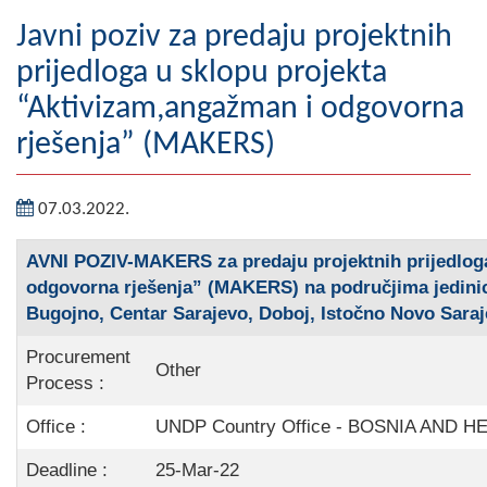
Geografija
Javni poziv za predaju projektnih
prijedloga u sklopu projekta
Naseljena mjesta
“Aktivizam,angažman i odgovorna
Zanimljivosti
rješenja” (MAKERS)
Fotogalerija
07.03.2022.
NAČELNIK
AVNI POZIV-MAKERS za predaju projektnih prijedloga
O Načelniku
odgovorna rješenja” (MAKERS) na područjima jedinic
Bugojno, Centar Sarajevo, Doboj, Istočno Novo Saraj
Zamjenik načelnika
Procurement
Izvještaj o radu načelnika
Other
Process :
SKUPŠTINA
Office :
UNDP Country Office - BOSNIA AND 
Statut Opštine
Deadline :
25-Mar-22