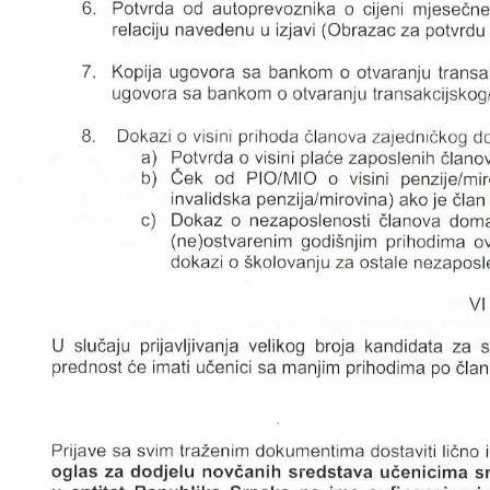
COVID 19
Geoistraživanja
FINANSIJE
PRIVREDA
Poljoprivreda
Turizam
Sport
CIVILNA ZAŠTITA
KONTAKT