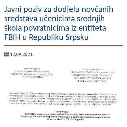
Geografija
Javni poziv za dodjelu novčanih
sredstava učenicima srednjih
Naseljena mjesta
škola povratnicima iz entiteta
Zanimljivosti
FBIH u Republiku Srpsku
Fotogalerija
12.09.2021.
NAČELNIK
O Načelniku
Zamjenik načelnika
Izvještaj o radu načelnika
SKUPŠTINA
Statut Opštine