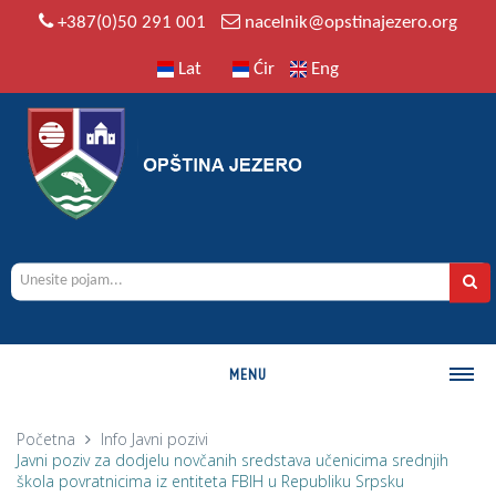
+387(0)50 291 001
nacelnik@opstinajezero.org
Lat
Ćir
Eng
MENU
O OPŠTINI
Početna
Info
Javni pozivi
Javni poziv za dodjelu novčanih sredstava učenicima srednjih
Istorija
škola povratnicima iz entiteta FBIH u Republiku Srpsku