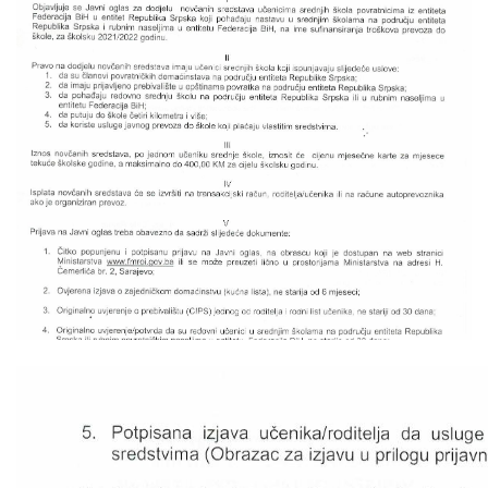
Skupštinsko vijeće opštine jezero
Sastav Skupštine
Službeni Glasnici
OPŠTINSKA UPRAVA
INFO
Vijesti
Aktivnosti
Javni pozivi
Obavještenja
Zaštita od požara