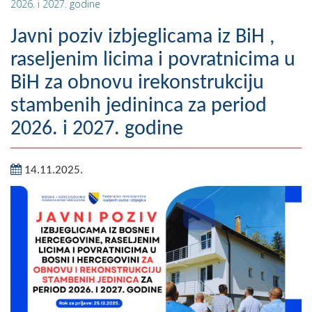
2026. i 2027. godine
Geografija
Javni poziv izbjeglicama iz BiH ,
Naseljena mjesta
raseljenim licima i povratnicima u
BiH za obnovu irekonstrukciju
Zanimljivosti
stambenih jedininca za period
Fotogalerija
2026. i 2027. godine
NAČELNIK
14.11.2025.
O Načelniku
Zamjenik načelnika
Izvještaj o radu načelnika
SKUPŠTINA
Statut Opštine