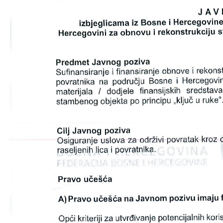
COVID 19
Geoistraživanja
FINANSIJE
PRIVREDA
Poljoprivreda
Turizam
Sport
CIVILNA ZAŠTITA
KONTAKT