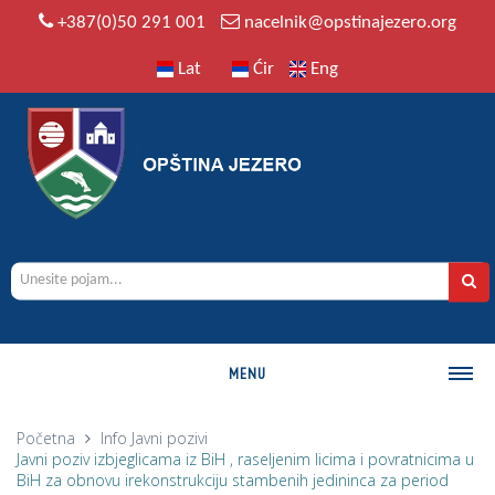
+387(0)50 291 001
nacelnik@opstinajezero.org
Lat
Ćir
Eng
MENU
O OPŠTINI
Početna
Info
Javni pozivi
Javni poziv izbjeglicama iz BiH , raseljenim licima i povratnicima u
Istorija
BiH za obnovu irekonstrukciju stambenih jedininca za period