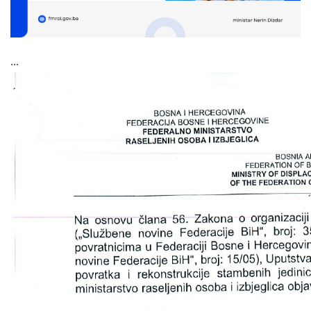
Skupštinsko vijeće opštine jezero
Sastav Skupštine
...
Službeni Glasnici
OPŠTINSKA UPRAVA
INFO
Vijesti
Aktivnosti
Javni pozivi
Obavještenja
Zaštita od požara