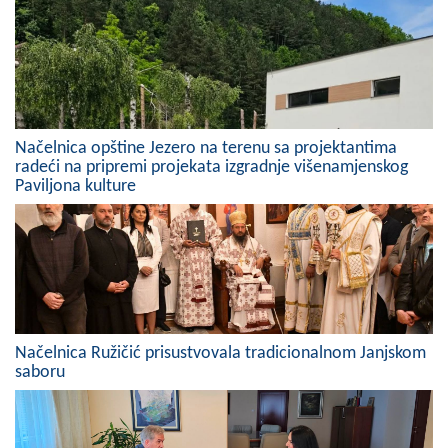
Skupštinsko vijeće opštine jezero
Sastav Skupštine
Službeni Glasnici
Načelnica opštine Jezero na terenu sa projektantima
OPŠTINSKA UPRAVA
radeći na pripremi projekata izgradnje višenamjenskog
Paviljona kulture
INFO
Vijesti
Aktivnosti
Javni pozivi
Načelnica Ružičić prisustvovala tradicionalnom Janjskom
saboru
Obavještenja
Zaštita od požara