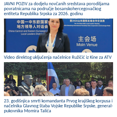
JAVNI POZIV za dodjelu novčanih sredstava porodiljama
povratnicama na područje bosanskohercegovačkog
entiteta Republika Srpska za 2026. godinu
Video direktog uključenja načelnice Ružičić iz Kine za ATV
23. godišnjica smrti komandanta Prvog krajiškog korpusa i
načelnika Glavnog štaba Vojske Republike Srpske, general-
pukovnika Momira Talića