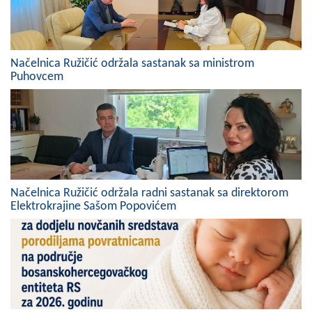
COVID 19
Geoistraživanja
Načelnica Ružičić održala sastanak sa ministrom
FINANSIJE
Puhovcem
PRIVREDA
Poljoprivreda
Turizam
Sport
Načelnica Ružičić održala radni sastanak sa direktorom
Elektrokrajine Sašom Popovićem
CIVILNA ZAŠTITA
KONTAKT