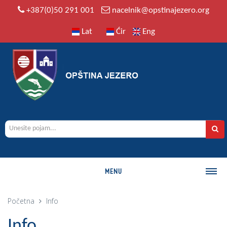
+387(0)50 291 001
nacelnik@opstinajezero.org
Lat
Ćir
Eng
MENU
O OPŠTINI
Početna
Info
Istorija
Info