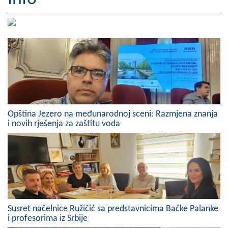
Geografija
Naseljena mjesta
Zanimljivosti
Fotogalerija
NAČELNIK
Opština Jezero na međunarodnoj sceni: Razmjena znanja
i novih rješenja za zaštitu voda
O Načelniku
Zamjenik načelnika
Izvještaj o radu načelnika
SKUPŠTINA
Susret načelnice Ružičić sa predstavnicima Bačke Palanke
Statut Opštine
i profesorima iz Srbije