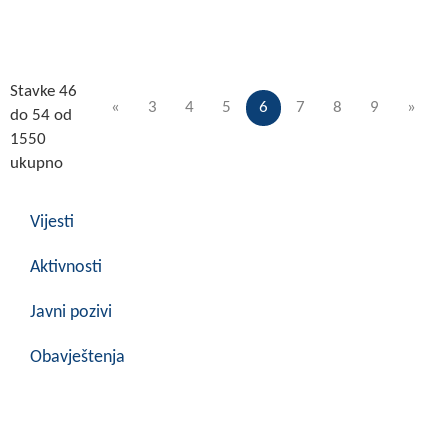
Stavke 46
«
3
4
5
6
7
8
9
»
do 54 od
1550
ukupno
Vijesti
Aktivnosti
Javni pozivi
Obavještenja