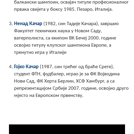
балкански шампоин, освајач титуле професионалног
Скупштинско вијеће општине језеро
првака свијета у боксу 1985. Пезаро, Италија.
Састав Скупштине
Ненад Качар
(1982, син Тадије Качара), завршио
Факултет техничких наука у Новом Саду,
Службени Гласници
ватерполиста, са екипом ВК Бечеј 2000. године
освојио титулу клупског шампиона Европе, а
ОПШТИНСКА УПРАВА
тренутно игра у Италији
ИНФО
Гојко Качар
(1987, син трећег од браће Срете),
Вијести
студент ФТН, фудбалер, играо је за ФК Војводина
Нови Сад, ФК Херта Берлин, ХСФ Хамбург, а са
Активности
репрезентацијом Србије 2007. године, освојио друго
мјесто на Европском првенству.
Јавни позиви
Обавјештења
Заштита од пожара