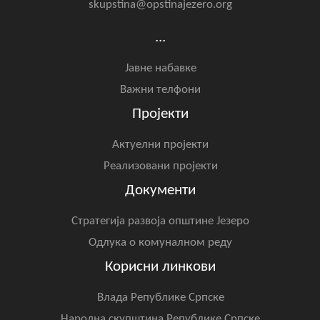
skupstina@opstinajezero.org
...
Јавне набавке
Важни телфони
Пројекти
Актуелни пројекти
Реализовани пројекти
Документи
Стратегија развоја општине Језеро
Одлука о комуналном реду
Корисни линкови
Влада Републике Српске
Народна скупштина Републике Српске