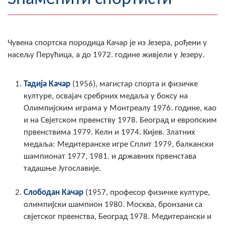
Географија
Насељена мјеста
Чувена спортска породица Качар је из Језера, рођени у
насељу Перућица, а до 1972. године живјели у Језеру.
Занимљивости
Фотогалерија
Тадија Качар
(1956), магистар спорта и физичке
културе, освајач сребрних медаља у боксу на
НАЧЕЛНИК
Олимпијским играма у Монтреалу 1976. године, као
и на Свјетском првенству 1978. Београд и европским
О Начелнику
првенствима 1979. Келн и 1974. Кијев. Златних
медаља: Медитеранске игре Сплит 1979, балкански
Замјеник начелника
шампионат 1977, 1981. и државних првенстава
тадашње Југославије.
Извјештај о раду начелника
Слободан Качар
(1957, професор физичке културе,
СКУПШТИНА
олимпијски шампион 1980. Москва, бронзани са
Статут Општине
свјетског првенства, Београд 1978. Медитерански и