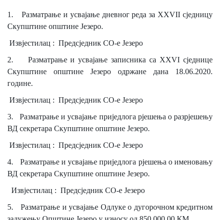
Скупштинско вијеће општине језеро
1.
Разматрање и усвајање дневног реда за
XXVII сједницу
Скупштине општине Језеро.
Састав Скупштине
Извјестилац : Предсједник СО-е Језеро
Службени Гласници
2.
Разматрање и усвајање записника са
XXVI
сједнице
Скупштине општине Језеро одржане дана 18.06.2020.
ОПШТИНСКА УПРАВА
године.
ИНФО
Извјестилац : Предсједник СО-е Језеро
Вијести
3.
Разматрање и усвајање приједлога рјешења о разрјешењу
ВД секретара Скупштине општине Језеро.
Активности
Извјестилац : Предсједник СО-е Језеро
Јавни позиви
4.
Разматрање и усвајање приједлога рјешења о именовању
ВД секретара Скупштине општине Језеро.
Обавјештења
Извјестилац : Предсједник СО-е Језеро
Заштита од пожара
5.
Разматрање и усвајање Одлуке о дугорочном кредитном
задужењу Општине Језеро у износу од 850.000.00 КМ.