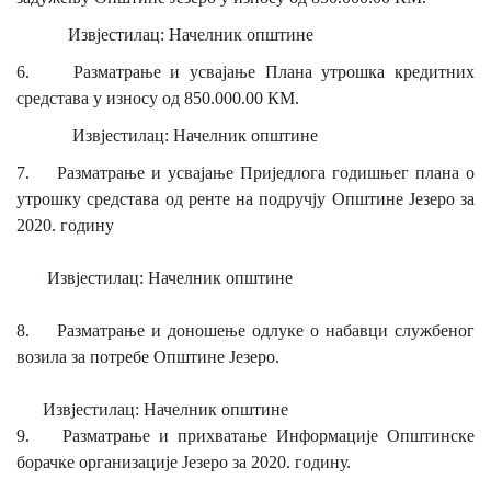
COVID 19
Извјестилац:
Начелник општине
Геоистраживања
6.
Разматрање и усвајање Плана утрошка кредитних
средстава у износу од 850.000.00 КМ.
ФИНАНСИЈЕ
Извјестилац:
Начелник општине
ПРИВРЕДА
7.
Разматрање и усвајање Приједлога годишњег плана о
утрошку средстава од ренте на подручју Општине Језеро за
Пољопривреда
2020. годину
Туризам
Извјестилац:
Начелник општине
Спорт
8.
Разматрање и доношење одлуке о набавци службеног
ЦИВИЛНА ЗАШТИТА
возила за потребе Општине Језеро.
КОНТАКТ
Извјестилац: Начелник општине
9.
Разматрање и прихватање Информације Општинске
борачке организације Језеро за 2020. годину.