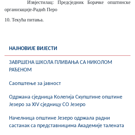
Извјестилац: Предсједник Борачке општинске
организације-Радић Перо
10.
Текућа питања.
НАЈНОВИЈЕ ВИЈЕСТИ
ЗАВРШЕНА ШКОЛА ПЛИВАЊА СА НИКОЛОМ
РАЂЕНОМ
Саопштење за јавност
Oдржана сједница Колегија Скупштине општине
Језеро за XIV сједницу СО Језеро
Начелница општине Језеро одржала радни
састанак са представницима Академије талената