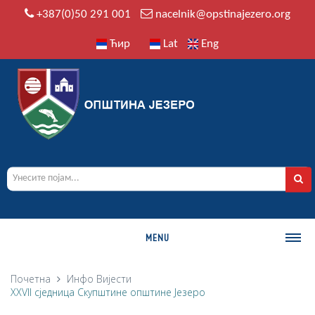
+387(0)50 291 001
nacelnik@opstinajezero.org
Ћир
Lat
Eng
MENU
О ОПШТИНИ
Почетна
Инфо
Вијести
XXVII сједница Скупштине општине Језеро
Историја