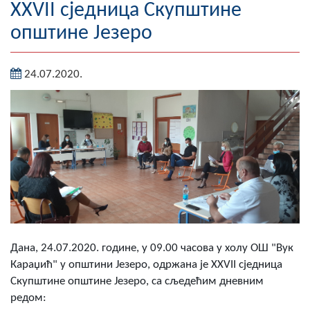
XXVII сједница Скупштине
Географија
општине Језеро
Насељена мјеста
24.07.2020.
Занимљивости
Фотогалерија
НАЧЕЛНИК
О Начелнику
Замјеник начелника
Извјештај о раду начелника
Дана, 24.07.2020. године, у 09.00 часова у холу ОШ "Вук
Караџић" у општини Језеро, одржана је XXVII сједница
СКУПШТИНА
Скупштине општине Језеро, са сљедећим дневним
Статут Општине
редом: