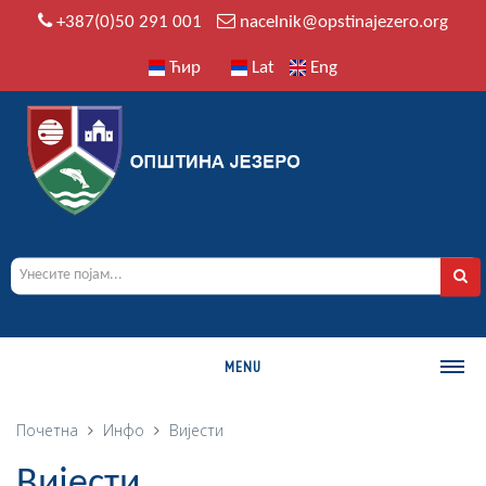
+387(0)50 291 001
nacelnik@opstinajezero.org
Ћир
Lat
Eng
MENU
О ОПШТИНИ
Почетна
Инфо
Вијести
Историја
Вијести