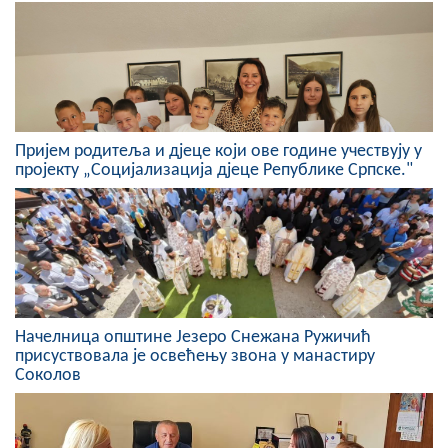
Скупштинско вијеће општине језеро
Састав Скупштине
Службени Гласници
Пријем родитеља и дјеце који ове године учествују у
ОПШТИНСКА УПРАВА
пројекту „Социјализација дјеце Републике Српске."
ИНФО
Вијести
Активности
Јавни позиви
Начелница општине Језеро Снежана Ружичић
присуствовала је освећењу звона у манастиру
Соколов
Обавјештења
Заштита од пожара