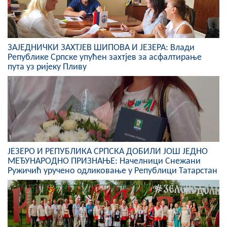
COVID 19
Геоистраживања
ЗАЈЕДНИЧКИ ЗАХТЈЕВ ШИПОВА И ЈЕЗЕРА: Влади
Републике Српске упућен захтјев за асфалтирање
ФИНАНСИЈЕ
пута уз ријеку Пливу
ПРИВРЕДА
Пољопривреда
Туризам
Спорт
ЈЕЗЕРО И РЕПУБЛИКА СРПСКА ДОБИЛИ ЈОШ ЈЕДНО
МЕЂУНАРОДНО ПРИЗНАЊЕ: Начелници Снежани
ЦИВИЛНА ЗАШТИТА
Ружичић уручено одликовање у Републици Татарстан
КОНТАКТ