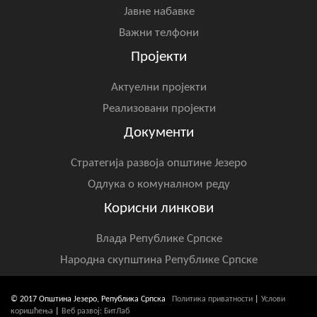
Јавне набавке
Важни телфони
Пројекти
Актуелни пројекти
Реализовани пројекти
Документи
Стратегија развоја општине Језеро
Одлука о комуналном реду
Корисни линкови
Влада Републике Српске
Народна скупштина Републике Српске
© 2017 Општина Језеро, Република Српска
Политика приватности
|
Услови
коришћења
|
Веб развој: БитЛаб