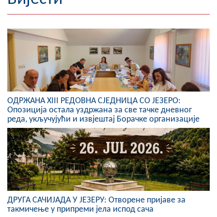
Географија
Насељена мјеста
Занимљивости
Фотогалерија
ОДРЖАНА XIII РЕДОВНА СЈЕДНИЦА СО ЈЕЗЕРО:
НАЧЕЛНИК
Опозиција остала уздржана за све тачке дневног
реда, укључујући и извјештај Борачке организације
О Начелнику
Замјеник начелника
Извјештај о раду начелника
СКУПШТИНА
ДРУГА САЧИЈАДА У ЈЕЗЕРУ: Отворене пријаве за
Статут Општине
такмичење у припреми јела испод сача