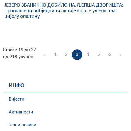
ЈЕЗЕРО ЗВАНИЧНО ДОБИЛО НАЈЉЕПША ДВОРИШТА:
Проглашени побједници акције која је уљепшала
цијелу општину
Ставке 19 до 27
«
1
2
3
4
5
6
»
од 918 укупно
ИНФО
Вијести
Активности
Јавни позиви