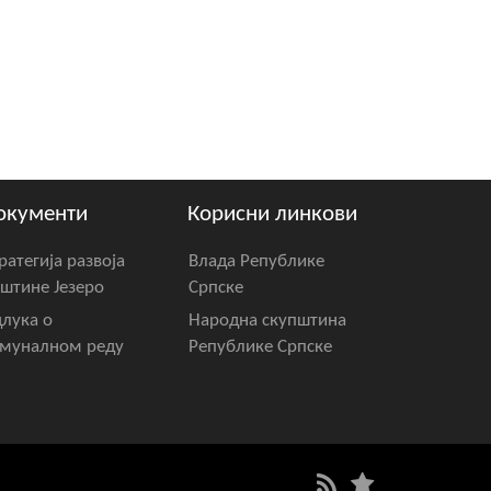
окументи
Корисни линкови
ратегија развоја
Влада Републике
штине Језеро
Српске
лука о
Народна скупштина
муналном реду
Републике Српске