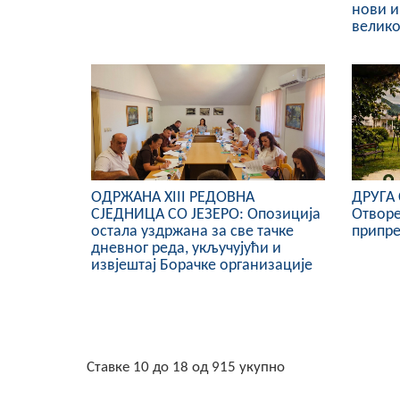
нови и
велико
ОДРЖАНА XIII РЕДОВНА
ДРУГА 
СЈЕДНИЦА СО ЈЕЗЕРО: Опозиција
Отворе
остала уздржана за све тачке
припре
дневног реда, укључујући и
извјештај Борачке организације
Ставке 10 до 18 од 915 укупно