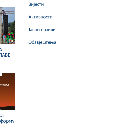
Вијести
Активности
Јавни позиви
Обавјештења
А
ЛАВЕ
ља
тформу