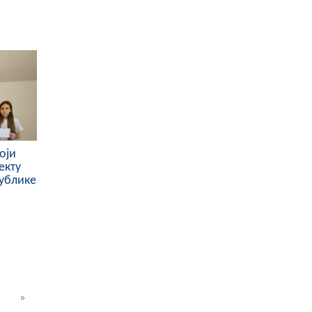
оји
екту
публике
»