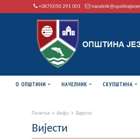
+387(0)50 291 001
nacelnik@opstinajeze
О ОПШТИНИ
НАЧЕЛНИК
СКУПШТИНА
Почетна
Инфо
Вијести
Вијести