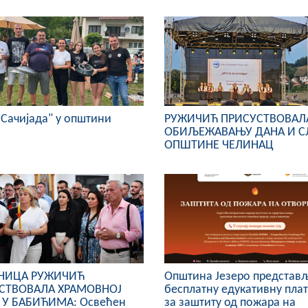
"Сачијада" у општини
РУЖИЧИЋ ПРИСУСТВОВАЛ
ОБИЉЕЖАВАЊУ ДАНА И С
ОПШТИНЕ ЧЕЛИНАЦ
НИЦА РУЖИЧИЋ
Општина Језеро представ
СТВОВАЛА ХРАМОВНОЈ
бесплатну едукативну пла
 У БАБИЋИМА: Освећен
за заштиту од пожара на