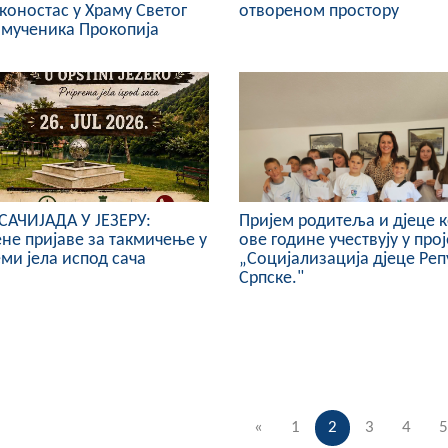
коностас у Храму Светог
отвореном простору
мученика Прокопија
САЧИЈАДА У ЈЕЗЕРУ:
Пријем родитеља и дјеце к
не пријаве за такмичење у
ове године учествују у прој
ми јела испод сача
„Социјализација дјеце Ре
Српске."
«
1
2
3
4
5