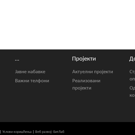
...
Пројекти
Д
Јавне набавке
Актуелни пројекти
Ст
оп
Важни телфони
Реализовани
пројекти
Од
ко
|
Услови коришћења
|
Веб развој: БитЛаб