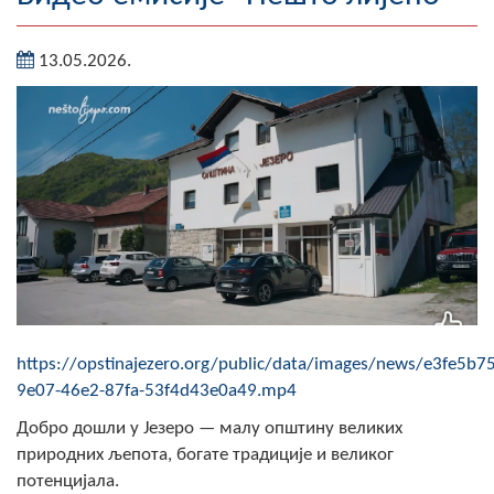
Географија
13.05.2026.
Насељена мјеста
Занимљивости
Фотогалерија
НАЧЕЛНИК
О Начелнику
Замјеник начелника
https://opstinajezero.org/public/data/images/news/e3fe5b75
Извјештај о раду начелника
9e07-46e2-87fa-53f4d43e0a49.mp4
СКУПШТИНА
Добро дошли у Језеро — малу општину великих
природних љепота, богате традиције и великог
Статут Општине
потенцијала.