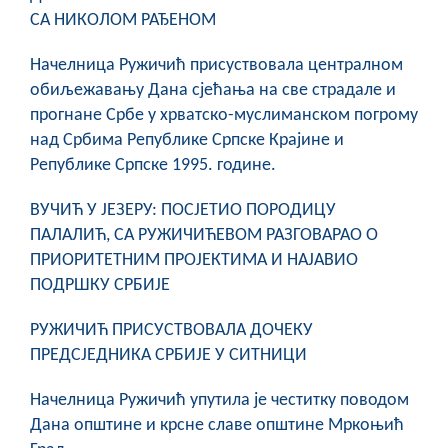
COVID 19
СА НИКОЛОМ РАЂЕНОМ
Геоистраживања
Начелница Ружичић присуствовала централном
обиљежавању Дана сјећања на све страдале и
ФИНАНСИЈЕ
прогнане Србе у хрватско-муслиманском погрому
над Србима Републике Српске Крајине и
ПРИВРЕДА
Републике Српске 1995. године.
Пољопривреда
ВУЧИЋ У ЈЕЗЕРУ: ПОСЈЕТИО ПОРОДИЦУ
Туризам
ПАЛАЛИЋ, СА РУЖИЧИЋЕВОМ РАЗГОВАРАО О
ПРИОРИТЕТНИМ ПРОЈЕКТИМА И НАЈАВИО
Спорт
ПОДРШКУ СРБИЈЕ
ЦИВИЛНА ЗАШТИТА
РУЖИЧИЋ ПРИСУСТВОВАЛА ДОЧЕКУ
ПРЕДСЈЕДНИКА СРБИЈЕ У СИТНИЦИ
КОНТАКТ
Начелница Ружичић упутила је честитку поводом
Дана општине и крсне славе општине Мркоњић