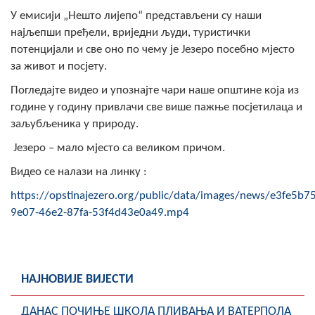
Скупштинско вијеће општине језеро
У емисији „Нешто лијепо“ представљени су наши
најљепши пређели, вриједни људи, туристички
Састав Скупштине
потенцијали и све оно по чему је Језеро посебно мјесто
за живот и посјету.
Службени Гласници
Погледајте видео и упознајте чари наше општине која из
године у годину привлачи све више пажње посјетилаца и
ОПШТИНСКА УПРАВА
заљубљеника у природу.
ИНФО
Језеро – мало мјесто са великом причом.
Вијести
Видео се налази на линку :
https://opstinajezero.org/public/data/images/news/e3fe5b75
Активности
9e07-46e2-87fa-53f4d43e0a49.mp4
Јавни позиви
Обавјештења
НАЈНОВИЈЕ ВИЈЕСТИ
Заштита од пожара
ДАНАС ПОЧИЊЕ ШКОЛА ПЛИВАЊА И ВАТЕРПОЛА