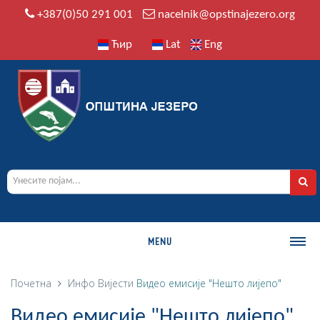
+387(0)50 291 001
nacelnik@opstinajezero.org
Ћир
Lat
Eng
MENU
О ОПШТИНИ
Почетна
Инфо
Вијести
Видео емисије "Нешто лијепо"
Историја
Видео емисије "Нешто лијепо"