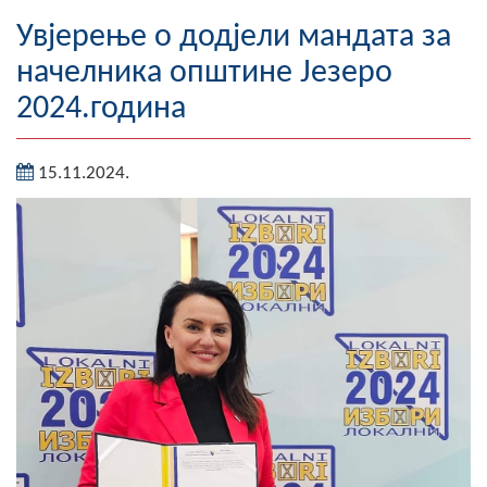
Географија
Увјерење о додјели мандата за
начелника општине Језеро
Насељена мјеста
2024.година
Занимљивости
15.11.2024.
Фотогалерија
НАЧЕЛНИК
О Начелнику
Замјеник начелника
Извјештај о раду начелника
СКУПШТИНА
Статут Општине