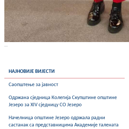
....
НАЈНОВИЈЕ ВИЈЕСТИ
Саопштење за јавност
Oдржана сједница Колегија Скупштине општине
Језеро за XIV сједницу СО Језеро
Начелница општине Језеро одржала радни
састанак са представницима Академије талената