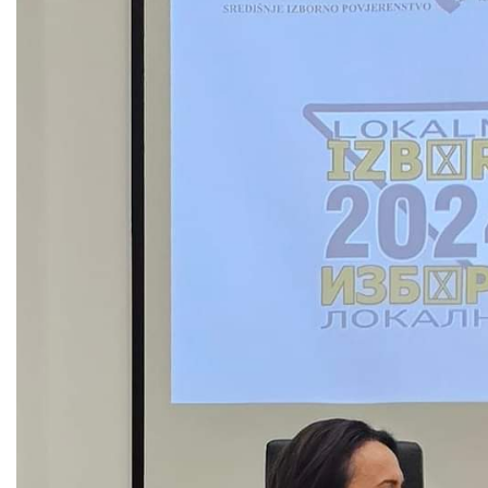
COVID 19
Геоистраживања
ФИНАНСИЈЕ
ПРИВРЕДА
Пољопривреда
Туризам
Спорт
ЦИВИЛНА ЗАШТИТА
КОНТАКТ