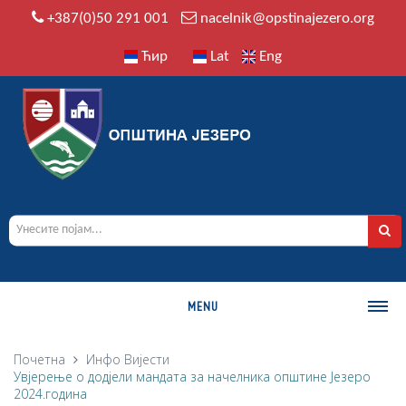
+387(0)50 291 001
nacelnik@opstinajezero.org
Ћир
Lat
Eng
MENU
О ОПШТИНИ
Почетна
Инфо
Вијести
Увјерење о додјели мандата за начелника општине Језеро
Историја
2024.година