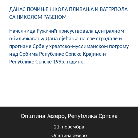
ДАНАС ПОЧИЊЕ ШКОЛА ПЛИВАЊА И ВАТЕРПОЛА
СА НИКОЛОМ РАЂЕНОМ
Начелница Ружичић присуствовала централном
обиљежавању Дана сјећања на све страдале и
прогнане Србе у хрватско-муслиманском погрому
над Србима Републике Српске Крајине и
Републике Српске 1995. године.
Општина Језеро, Република Српска
21. новембра
Општина Језеро