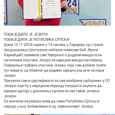
Скупштинско вијеће општине језеро
Састав Скупштине
Службени Гласници
ПОБИЈЕДИЛО ЈЕ ЈЕЗЕРО!
ПОБИЈЕДИЛА ЈЕ РЕПУБЛИКА СРПСКА!
ОПШТИНСКА УПРАВА
Дана 15.11.2024.године у 14 часова, у Сарајеву, од стране
предсједнице Централне изборне комисије БиХ Ирене
ИНФО
Хаџиабдић, примила сам Увјерење о додјели мандата за
начелника општине Језеро за наредни мандатни период.
Вијести
Повјерење грађана општине Језеро које сам добила трећи
пут више је од обавезе да радимо заједно још јаче за наше
Активности
Језеро.
Преузела сам и цертификате за све изабране одборнике у СО
Јавни позиви
Језеро, које ћу у наредном периоду покушати окупити да
заједно дјелују у доношењу одлука за наставак јачања
Обавјештења
Језера.
Са значком на реверу знам да само Републику Српску и
народе у њој волим више и од највољенијег Језера.
Заштита од пожара