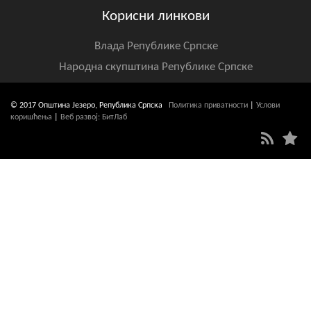
Корисни линкови
Влада Републике Српске
Народна скупштина Републике Српске
© 2017 Општина Језеро, Република Српска
Политика приватности
|
Услови
коришћења
|
Веб развој: БитЛаб