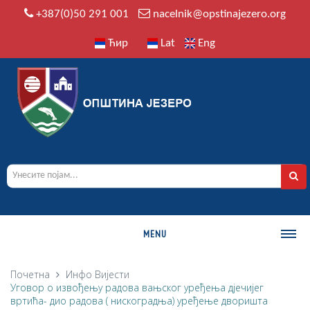
+387(0)50 291 001
nacelnik@opstinajezero.org
Ћир
Lat
Eng
MENU
О ОПШТИНИ
Почетна
Инфо
Вијести
Уговор о извођењу радова вањског уређења дјечијег
Историја
вртића- дио радова ( нискоградња) уређење дворишта