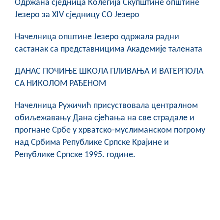
Oдржана сједница Колегија Скупштине општине
Језеро за XIV сједницу СО Језеро
Начелница општине Језеро одржала радни
састанак са представницима Академије талената
ДАНАС ПОЧИЊЕ ШКОЛА ПЛИВАЊА И ВАТЕРПОЛА
СА НИКОЛОМ РАЂЕНОМ
Начелница Ружичић присуствовала централном
обиљежавању Дана сјећања на све страдале и
прогнане Србе у хрватско-муслиманском погрому
над Србима Републике Српске Крајине и
Републике Српске 1995. године.