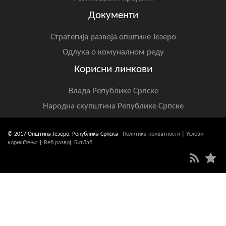
Документи
Стратегија развоја општине Језеро
Одлука о комуналном реду
Корисни линкови
Влада Републике Српске
Народна скупштина Републике Српске
© 2017 Општина Језеро, Република Српска
Политика приватности
|
Услови
коришћења
|
Веб развој: БитЛаб