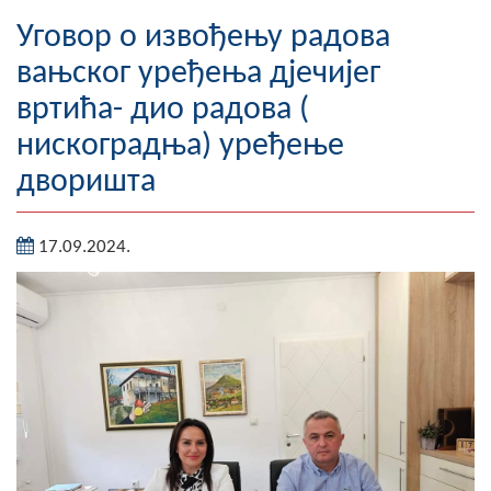
Географија
Уговор о извођењу радова
вањског уређења дјечијег
Насељена мјеста
вртића- дио радова (
Занимљивости
нискоградња) уређење
дворишта
Фотогалерија
НАЧЕЛНИК
17.09.2024.
О Начелнику
Замјеник начелника
Извјештај о раду начелника
СКУПШТИНА
Статут Општине