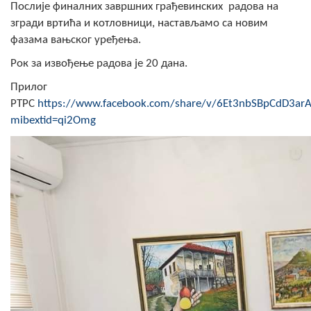
Послије финалних завршних грађевинских радова на
COVID 19
згради вртића и котловници, настављамо са новим
фазама вањског уређења.
Геоистраживања
Рок за извођење радова је 20 дана.
ФИНАНСИЈЕ
Прилог
ПРИВРЕДА
РТРС
https://www.facebook.com/share/v/6Et3nbSBpCdD3arA
mibextid=qi2Omg
Пољопривреда
Туризам
Спорт
ЦИВИЛНА ЗАШТИТА
КОНТАКТ