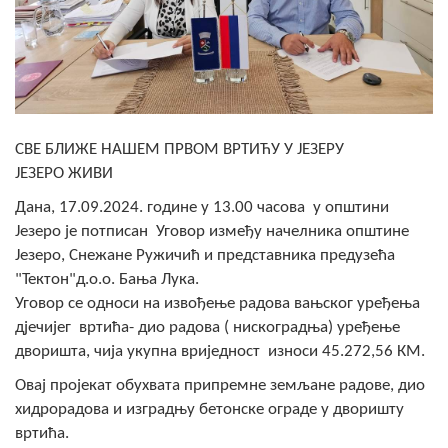
Скупштинско вијеће општине језеро
Састав Скупштине
Службени Гласници
СВЕ БЛИЖЕ НАШЕМ ПРВОМ ВРТИЋУ У ЈЕЗЕРУ
ОПШТИНСКА УПРАВА
ЈЕЗЕРО ЖИВИ
ИНФО
Дана, 17.09.2024. године у 13.00 часова у општини
Језеро је потписан Уговор између начелника општине
Вијести
Језеро, Снежане Ружичић и представника предузећа
"Тектон"д.о.о. Бања Лука.
Активности
Уговор се односи на извођење радова вањског уређења
Јавни позиви
дјечијег вртића- дио радова ( нискоградња) уређење
дворишта, чија укупна вриједност износи 45.272,56 КМ.
Обавјештења
Овај пројекат обухвата припремне земљане радове, дио
хидрорадова и изградњу бетонске ограде у дворишту
Заштита од пожара
вртића.