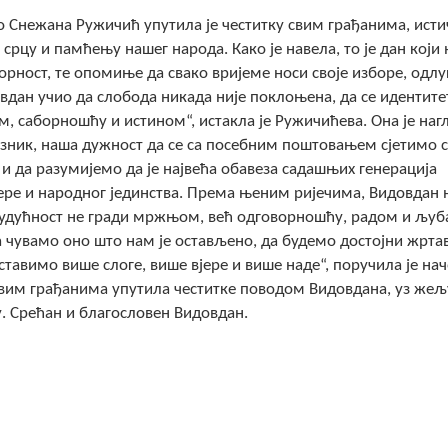
 Снежана Ружичић упутила је честитку свим грађанима, исти
 срцу и памћењу нашег народа. Како је навела, то је дан који 
оворност, те опомиње да свако вријеме носи своје изборе, одлу
довдан учио да слобода никада није поклоњена, да се идентит
ом, саборношћу и истином“, истакла је Ружичићева. Она је наг
азник, наша дужност да се са посебним поштовањем сјетимо 
и и да разумијемо да је највећа обавеза садашњих генерација
ере и народног јединства. Према њеним ријечима, Видовдан 
 будућност не гради мржњом, већ одговорношћу, радом и љу
да чувамо оно што нам је остављено, да будемо достојни жрта
ставимо више слоге, више вјере и више наде“, поручила је на
свим грађанима упутила честитке поводом Видовдана, уз жељ
. Срећан и благословен Видовдан.