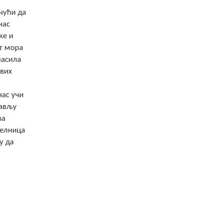
чући да
нас
ке и
ет мора
ласила
свих
нас учи
бављу
ва
челница
у да