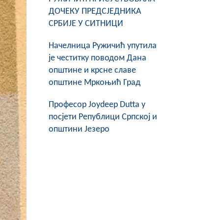
ДОЧЕКУ ПРЕДСЈЕДНИКА
СРБИЈЕ У СИТНИЦИ
Начелница Ружичић упутила
је честитку поводом Дана
општине и крсне славе
општине Мркоњић Град
Професор Joydeep Dutta у
посјети Републици Српској и
општини Језеро