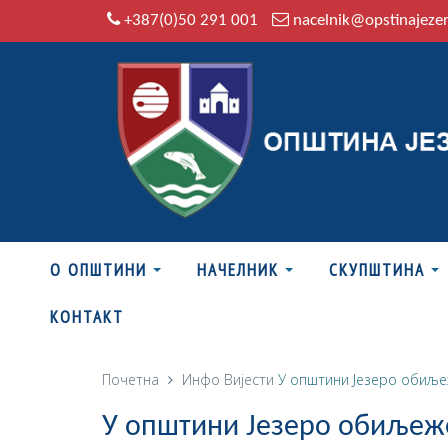
+387(0)50 291 001
nacelnik@opstinajeze
О ОПШТИНИ
НАЧЕЛНИК
СКУПШТИНА
КОНТАКТ
Почетна
Инфо
Вијести
У општини Језеро обиље
У општини Језеро обиљеж