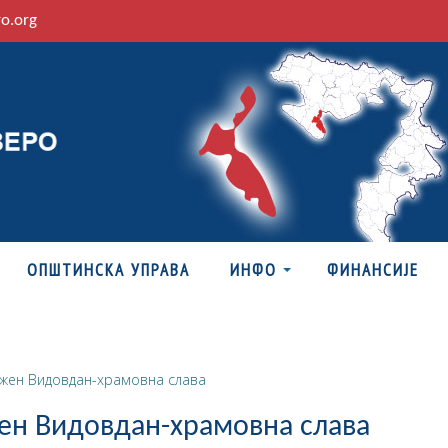
ro.org
ОПШТИНСКА УПРАВА
ИНФО
ФИНАНСИЈЕ
жен Видовдан-храмовна слава
ен Видовдан-храмовна слава