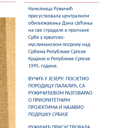
Начелница Ружичић
присуствовала централном
обиљежавању Дана сјећања
на све страдале и прогнане
Србе у хрватско-
муслиманском погрому над
Србима Републике Српске
Крајине и Републике Српске
1995. године.
ВУЧИЋ У ЈЕЗЕРУ: ПОСЈЕТИО
ПОРОДИЦУ ПАЛАЛИЋ, СА
РУЖИЧИЋЕВОМ РАЗГОВАРАО
О ПРИОРИТЕТНИМ
ПРОЈЕКТИМА И НАЈАВИО
ПОДРШКУ СРБИЈЕ
РУЖИЧИЋ ПРИСУСТВОВАЛА