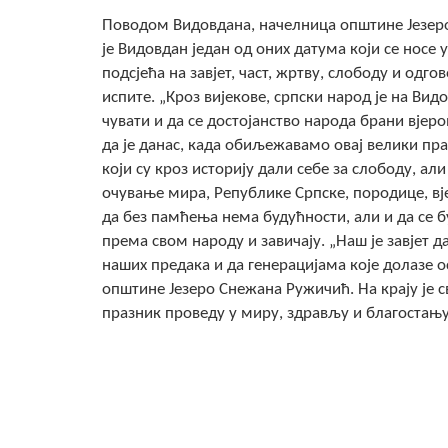
Поводом Видовдана, начелница општине Језеро
је Видовдан један од оних датума који се носе у
подсјећа на завјет, част, жртву, слободу и одг
испите. „Кроз вијекове, српски народ је на Ви
чувати и да се достојанство народа брани вјер
да је данас, када обиљежавамо овај велики пр
који су кроз историју дали себе за слободу, ал
очување мира, Републике Српске, породице, вј
да без памћења нема будућности, али и да се
према свом народу и завичају. „Наш је завјет 
наших предака и да генерацијама које долазе о
општине Језеро Снежана Ружичић. На крају је 
празник проведу у миру, здрављу и благостању