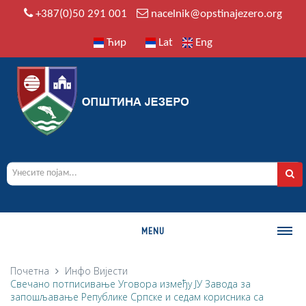
+387(0)50 291 001
nacelnik@opstinajezero.org
Ћир
Lat
Eng
MENU
О ОПШТИНИ
Почетна
Инфо
Вијести
Свечано потписивање Уговора између ЈУ Завода за
Историја
запошљавање Републике Српске и седам корисника са