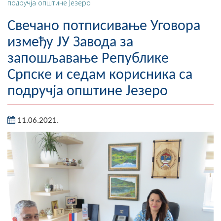
подручја општине Језеро
Географија
Свечано потписивање Уговора
Насељена мјеста
између ЈУ Завода за
запошљавање Републике
Занимљивости
Српске и седам корисника са
Фотогалерија
подручја општине Језеро
НАЧЕЛНИК
11.06.2021.
О Начелнику
Замјеник начелника
Извјештај о раду начелника
СКУПШТИНА
Статут Општине