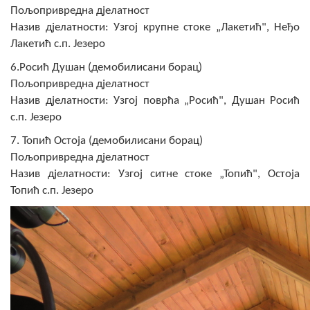
Пољопривредна дјелатност
Назив дјелатности: Узгој крупне стоке „Лакетић", Неђо
Лакетић с.п. Језеро
6.Росић Душан (демобилисани борац)
Пољопривредна дјелатност
Назив дјелатности: Узгој поврћа „Росић", Душан Росић
с.п. Језеро
7. Топић Остоја (демобилисани борац)
Пољопривредна дјелатност
Назив дјелатности: Узгој ситне стоке „Топић", Остоја
Топић с.п. Језеро