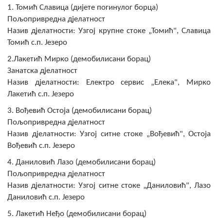
1. Томић Славица (дијете погинулог борца)
Пољопривредна дјелатност
Назив дјелатности: Узгој крупне стоке „Томић", Славица
Томић с.п. Језеро
2.Лакетић Мирко (демобилисани борац)
Занатска дјелатност
Назив дјелатности: Електро сервис „Елека", Мирко
Лакетић с.п. Језеро
3. Вођевић Остоја (демобилисани борац)
Пољопривредна дјелатност
Назив дјелатности: Узгој ситне стоке „Вођевић", Остоја
Вођевић с.п. Језеро
4. Даниловић Лазо (демобилисани борац)
Пољопривредна дјелатност
Назив дјелатности: Узгој ситне стоке „Даниловић", Лазо
Даниловић с.п. Језеро
5. Лакетић Неђо (демобилисани борац)