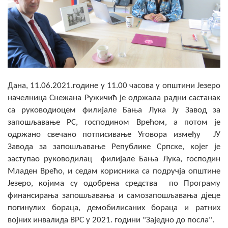
Скупштинско вијеће општине језеро
Састав Скупштине
Службени Гласници
ОПШТИНСКА УПРАВА
Дана, 11.06.2021.године у 11.00 часова у општини Језеро
начелница Снежана Ружичић је одржала радни састанак
ИНФО
са руководиоцем филијале Бања Лука Ју Завод за
Вијести
запошљавање РС, господином Врећом, а потом је
одржано свечано потписивање Уговора између ЈУ
Активности
Завода за запошљавање Републике Српске, којег је
заступао руководилац филијале Бања Лука, господин
Јавни позиви
Младен Врећо, и седам корисника са подручја општине
Језеро, којима су одобрена средства по Програму
Обавјештења
финансирања запошљавања и самозапошљавања дјеце
погинулих бораца, демобилисаних бораца и ратних
Заштита од пожара
војних инвалида ВРС у 2021. години "Заједно до посла".