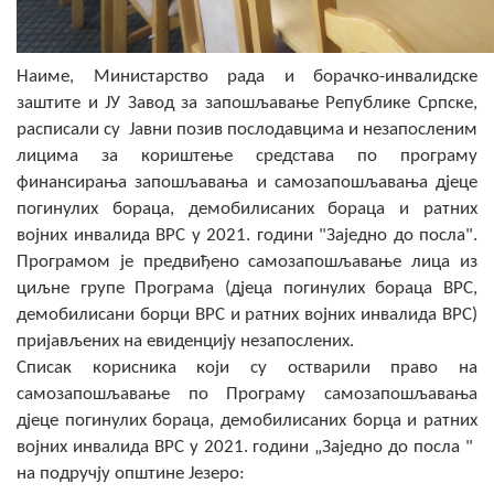
Наиме, Министарство рада и борачко-инвалидске
заштите и ЈУ Завод за запошљавање Републике Српске,
расписали су Јавни позив послодавцима и незапосленим
лицима за кориштење средстава по програму
финансирања запошљавања и самозапошљавања дјеце
погинулих бораца, демобилисаних бораца и ратних
војних инвалида ВРС у 2021. години "Заједно до посла".
Програмом је предвиђено самозапошљавање лица из
циљне групе Програма (дјеца погинулих бораца ВРС,
демобилисани борци ВРС и ратних војних инвалида ВРС)
пријављених на евиденцију незапослених.
Списак корисника који су остварили право на
самозапошљавање по Програму самозапошљавања
дјеце погинулих бораца, демобилисаних борца и ратних
војних инвалида ВРС у 2021. години „Заједно до посла "
на подручју општине Језеро: