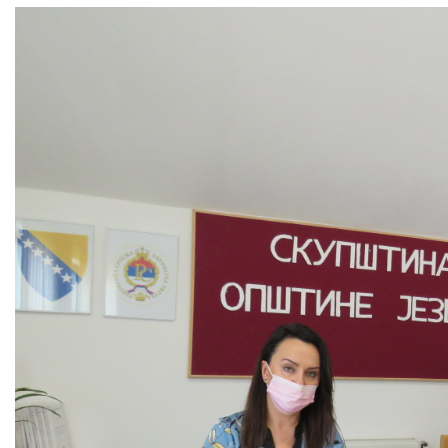
COVID 19
Геоистраживања
ФИНАНСИЈЕ
ПРИВРЕДА
Пољопривреда
Туризам
Спорт
ЦИВИЛНА ЗАШТИТА
КОНТАКТ