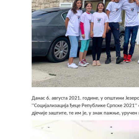
Данас 6. августа 2021. године, у општини Језер
''Социјализација ђеце Републике Српске 2021''
дјечије заштите, те им је, у знак пажње, уруче