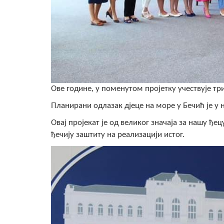
Ове године, у поменутом пројетку учествује тр
Планирани одлазак дјеце на море у Бечић је у н
Овај пројекат је од великог значаја за нашу ђ
ђечију заштиту на реализацији истог.