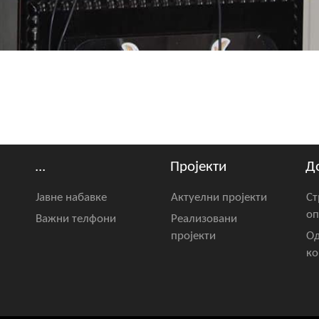
...
Пројекти
Д
Јавне набавке
Актуелни пројекти
Ст
оп
Важни телфони
Реализовани
пројекти
Од
ко