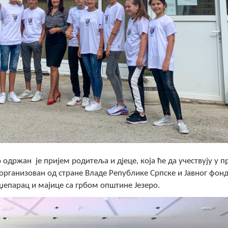
о одржан је пријем родитеља и дјеце, која ће да учествују у п
 организован од стране Владе Републике Српске и Јавног фон
н џепарац и мајице са грбом општине Језеро.