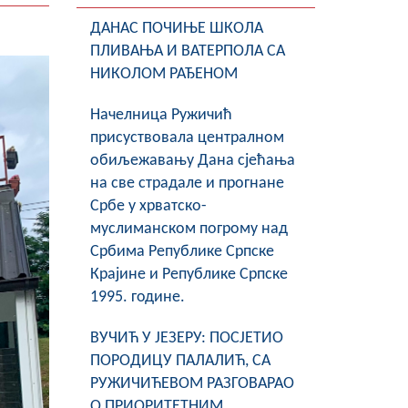
ДАНАС ПОЧИЊЕ ШКОЛА
ПЛИВАЊА И ВАТЕРПОЛА СА
НИКОЛОМ РАЂЕНОМ
Начелница Ружичић
присуствовала централном
обиљежавању Дана сјећања
на све страдале и прогнане
Србе у хрватско-
муслиманском погрому над
Србима Републике Српске
Крајине и Републике Српске
1995. године.
ВУЧИЋ У ЈЕЗЕРУ: ПОСЈЕТИО
ПОРОДИЦУ ПАЛАЛИЋ, СА
РУЖИЧИЋЕВОМ РАЗГОВАРАО
О ПРИОРИТЕТНИМ