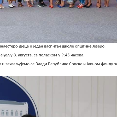
инаестеро дјеце и један васпитач школе општине Језеро.
еђељу 8. августа, са поласком у 9:45 часова.
ецу и захваљујемо се Влади Републике Српске и Јавном фонду 