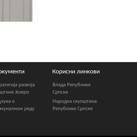
окументи
Корисни линкови
ратегија развоја
Влада Републике
штине Језеро
Српске
лука о
Народна скупштина
муналном реду
Републике Српске