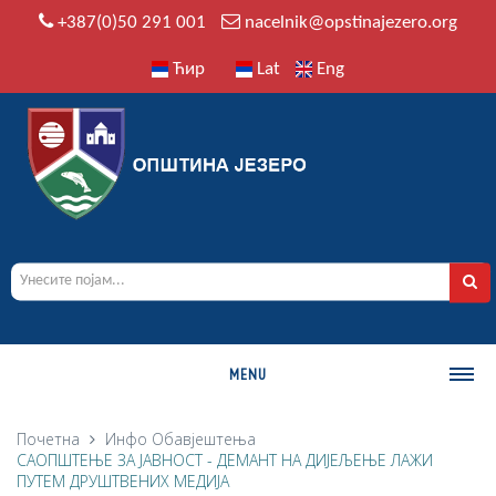
+387(0)50 291 001
nacelnik@opstinajezero.org
Ћир
Lat
Eng
MENU
О ОПШТИНИ
Почетна
Инфо
Обавјештења
САОПШТЕЊЕ ЗА ЈАВНОСТ - ДЕМАНТ НА ДИЈЕЉЕЊЕ ЛАЖИ
Историја
ПУТЕМ ДРУШТВЕНИХ МЕДИЈА