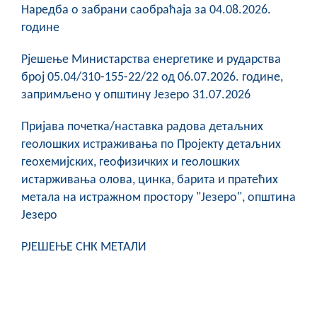
Наредба о забрани саобраћаја за 04.08.2026.
године
Рјешење Министарства енергетике и рударства
број 05.04/310-155-22/22 од 06.07.2026. године,
запримљено у општину Језеро 31.07.2026
Пријава почетка/наставка радова детаљних
геолошких истраживања по Пројекту детаљних
геохемијских, геофизичких и геолошких
истарживања олова, цинка, барита и пратећих
метала на истражном простору "Језеро", општина
Језеро
РЈЕШЕЊЕ СНК МЕТАЛИ