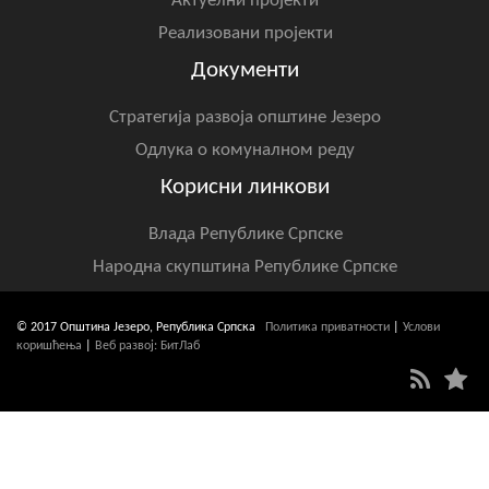
Актуелни пројекти
Реализовани пројекти
Документи
Стратегија развоја општине Језеро
Одлука о комуналном реду
Корисни линкови
Влада Републике Српске
Народна скупштина Републике Српске
© 2017 Општина Језеро, Република Српска
Политика приватности
|
Услови
коришћења
|
Веб развој: БитЛаб