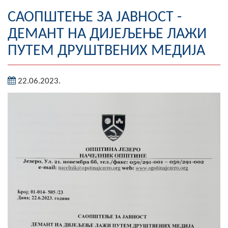
Географија
САОПШТЕЊЕ ЗА ЈАВНОСТ -
ДЕМАНТ НА ДИЈЕЉЕЊЕ ЛАЖИ
Насељена мјеста
ПУТЕМ ДРУШТВЕНИХ МЕДИЈА
Занимљивости
22.06.2023.
Фотогалерија
НАЧЕЛНИК
О Начелнику
Замјеник начелника
Извјештај о раду начелника
СКУПШТИНА
Статут Општине