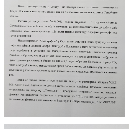
Скупштинско вијеће општине језеро
Састав Скупштине
Службени Гласници
ОПШТИНСКА УПРАВА
ИНФО
Вијести
Активности
Јавни позиви
Обавјештења
Заштита од пожара