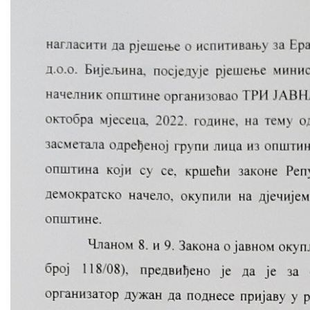
COVID 19
Геоистраживања
ФИНАНСИЈЕ
ПРИВРЕДА
Пољопривреда
Туризам
Спорт
ЦИВИЛНА ЗАШТИТА
КОНТАКТ