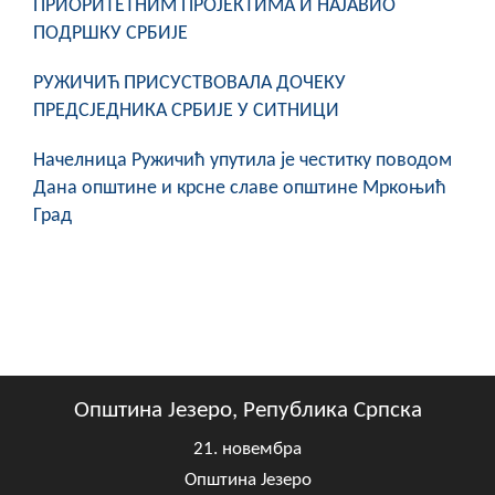
ПРИОРИТЕТНИМ ПРОЈЕКТИМА И НАЈАВИО
COVID 19
ПОДРШКУ СРБИЈЕ
Геоистраживања
РУЖИЧИЋ ПРИСУСТВОВАЛА ДОЧЕКУ
ПРЕДСЈЕДНИКА СРБИЈЕ У СИТНИЦИ
ФИНАНСИЈЕ
Начелница Ружичић упутила је честитку поводом
ПРИВРЕДА
Дана општине и крсне славе општине Мркоњић
Пољопривреда
Град
Туризам
Спорт
ЦИВИЛНА ЗАШТИТА
КОНТАКТ
Општина Језеро, Република Српска
21. новембра
Општина Језеро