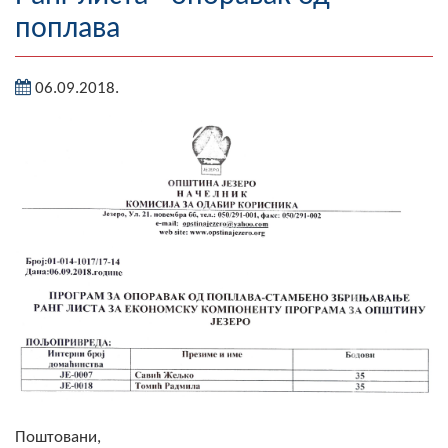
поплава
Географија
Насељена мјеста
06.09.2018.
Занимљивости
Фотогалерија
НАЧЕЛНИК
О Начелнику
Замјеник начелника
Извјештај о раду начелника
СКУПШТИНА
Статут Општине
Поштовани,