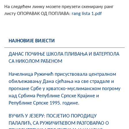
Скупштинско вијеће општине језеро
На следећем линку мозете преузети скенирану ранг
листу ОПОРАВАК ОД ПОПЛАВА:
rang lista 1.pdf
Састав Скупштине
Службени Гласници
НАЈНОВИЈЕ ВИЈЕСТИ
ОПШТИНСКА УПРАВА
ДАНАС ПОЧИЊЕ ШКОЛА ПЛИВАЊА И ВАТЕРПОЛА
ИНФО
СА НИКОЛОМ РАЂЕНОМ
Вијести
Начелница Ружичић присуствовала централном
Активности
обиљежавању Дана сјећања на све страдале и
прогнане Србе у хрватско-муслиманском погрому
Јавни позиви
над Србима Републике Српске Крајине и
Републике Српске 1995. године.
Обавјештења
ВУЧИЋ У ЈЕЗЕРУ: ПОСЈЕТИО ПОРОДИЦУ
Заштита од пожара
ПАЛАЛИЋ, СА РУЖИЧИЋЕВОМ РАЗГОВАРАО О