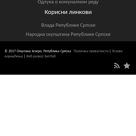
Одлука о комуналном реду
Корисни линкови
Влада Републике Српске
Народна скупштина Републике Српске
© 2017 Општина Језеро, Република Српска
Политика приватности
|
Услови
коришћења
|
Веб развој: БитЛаб