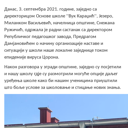
Скупштинско вијеће општине језеро
Данас, 3. септембра 2021. године, заједно са
директорицом Основе школе ''Вук Караџић'', Језеро,
Састав Скупштине
Миланком Васиљевић, начелница општине, Снежана
Ружичић, одржала је радни састанак са директором
Службени Гласници
Републичког педагошког завода, Предрагом
Дамјановићем о начину организације наставе и
ОПШТИНСКА УПРАВА
ситуацији у школи наше локалне заједнице током
ИНФО
епидемије вируса Цорона.
Након разговора у згради општине, заједно су посјетили
Вијести
и нашу школу гдје су размотрили могуће опције даљег
Активности
уређења школе како би нашим ученицима приуштили
што боље услове за школовање и стицање нових знања.
Јавни позиви
Обавјештења
Заштита од пожара