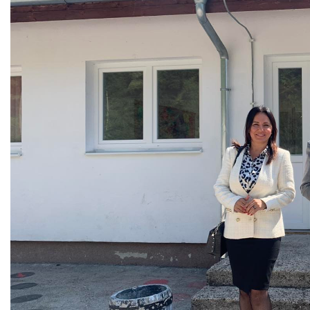
COVID 19
Геоистраживања
ФИНАНСИЈЕ
ПРИВРЕДА
Пољопривреда
Туризам
Спорт
ЦИВИЛНА ЗАШТИТА
КОНТАКТ