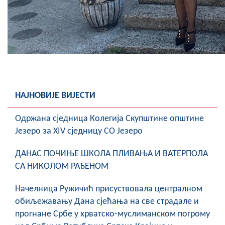
НАЈНОВИЈЕ ВИЈЕСТИ
Oдржана сједница Колегија Скупштине општине
Језеро за XIV сједницу СО Језеро
ДАНАС ПОЧИЊЕ ШКОЛА ПЛИВАЊА И ВАТЕРПОЛА
СА НИКОЛОМ РАЂЕНОМ
Начелница Ружичић присуствовала централном
обиљежавању Дана сјећања на све страдале и
прогнане Србе у хрватско-муслиманском погрому