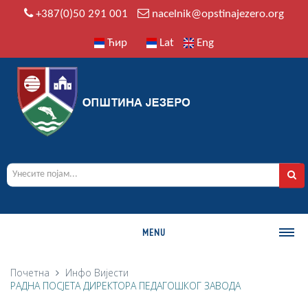
+387(0)50 291 001
nacelnik@opstinajezero.org
Ћир
Lat
Eng
MENU
О ОПШТИНИ
Почетна
Инфо
Вијести
РАДНА ПОСЈЕТА ДИРЕКТОРА ПЕДАГОШКОГ ЗАВОДА
Историја