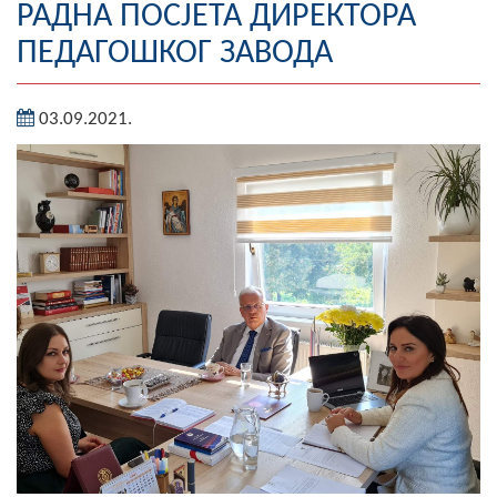
РАДНА ПОСЈЕТА ДИРЕКТОРА
Географија
ПЕДАГОШКОГ ЗАВОДА
Насељена мјеста
03.09.2021.
Занимљивости
Фотогалерија
НАЧЕЛНИК
О Начелнику
Замјеник начелника
Извјештај о раду начелника
СКУПШТИНА
Статут Општине