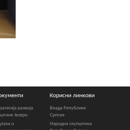
окументи
Корисни линкови
ратегија развоја
Влада Републике
штине Језеро
Српске
лука о
Народна скупштина