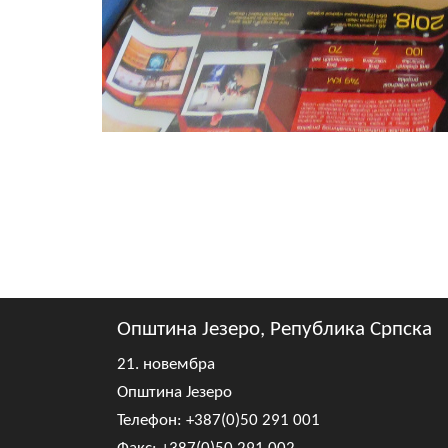
Општина Језеро, Република Српска
21. новембра
Општина Језеро
Телефон: +387(0)50 291 001