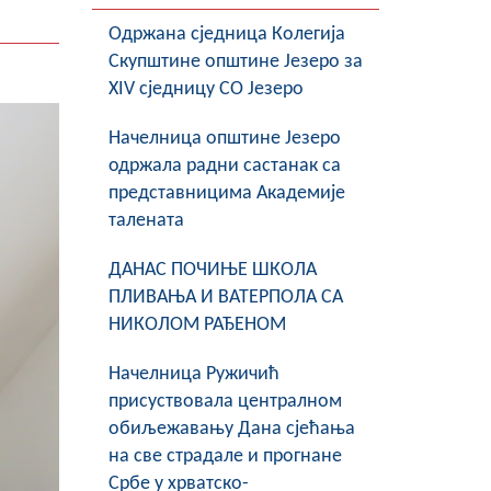
Oдржана сједница Колегија
Скупштине општине Језеро за
XIV сједницу СО Језеро
Начелница општине Језеро
одржала радни састанак са
представницима Академије
талената
ДАНАС ПОЧИЊЕ ШКОЛА
ПЛИВАЊА И ВАТЕРПОЛА СА
НИКОЛОМ РАЂЕНОМ
Начелница Ружичић
присуствовала централном
обиљежавању Дана сјећања
на све страдале и прогнане
Србе у хрватско-