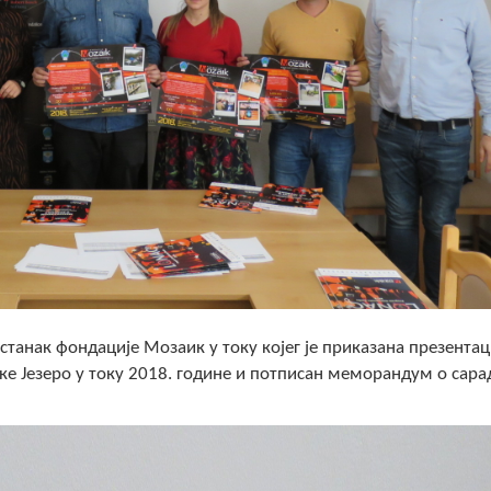
астанак фондације Мозаик у току којег је приказана презентац
е Језеро у току 2018. године и потписан меморандум о сара