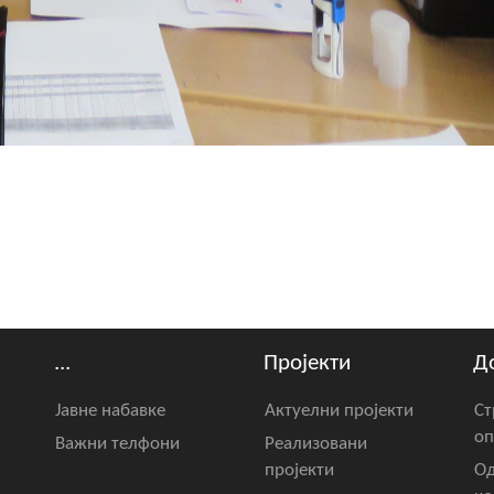
...
Пројекти
Д
Јавне набавке
Актуелни пројекти
Ст
оп
Важни телфони
Реализовани
пројекти
Од