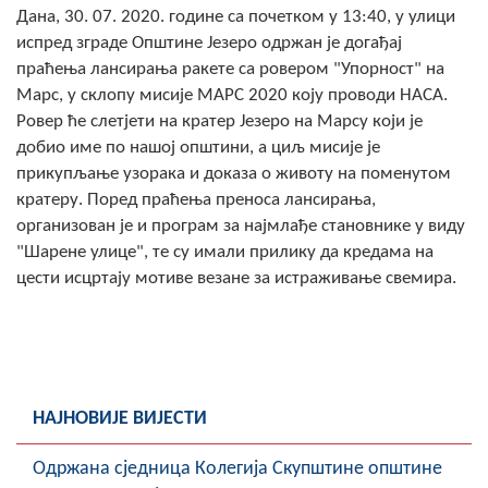
Дана, 30. 07. 2020. године са почетком у 13:40, у улици
Скупштинско вијеће општине језеро
испред зграде Општине Језеро одржан је догађај
праћења лансирања ракете са ровером "Упорност" на
Састав Скупштине
Марс, у склопу мисије МАРС 2020 коју проводи НАСА.
Службени Гласници
Ровер ће слетјети на кратер Језеро на Марсу који је
добио име по нашој општини, а циљ мисије је
ОПШТИНСКА УПРАВА
прикупљање узорака и доказа о животу на поменутом
кратеру. Поред праћења преноса лансирања,
ИНФО
организован је и програм за најмлађе становнике у виду
"Шарене улице", те су имали прилику да кредама на
Вијести
цести исцртају мотиве везане за истраживање свемира.
Активности
Јавни позиви
Обавјештења
НАЈНОВИЈЕ ВИЈЕСТИ
Заштита од пожара
Oдржана сједница Колегија Скупштине општине