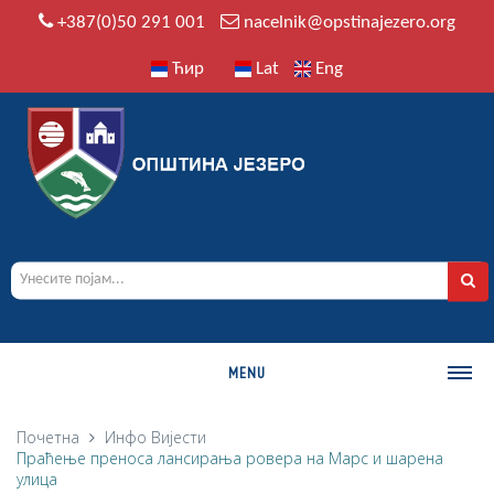
+387(0)50 291 001
nacelnik@opstinajezero.org
Ћир
Lat
Eng
MENU
О ОПШТИНИ
Почетна
Инфо
Вијести
Праћење преноса лансирања ровера на Марс и шарена
Историја
улица