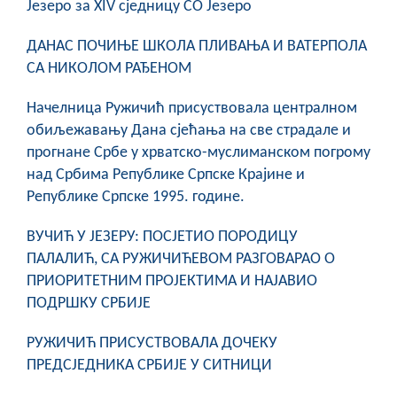
Језеро за XIV сједницу СО Језеро
COVID 19
ДАНАС ПОЧИЊЕ ШКОЛА ПЛИВАЊА И ВАТЕРПОЛА
Геоистраживања
СА НИКОЛОМ РАЂЕНОМ
ФИНАНСИЈЕ
Начелница Ружичић присуствовала централном
обиљежавању Дана сјећања на све страдале и
ПРИВРЕДА
прогнане Србе у хрватско-муслиманском погрому
Пољопривреда
над Србима Републике Српске Крајине и
Републике Српске 1995. године.
Туризам
ВУЧИЋ У ЈЕЗЕРУ: ПОСЈЕТИО ПОРОДИЦУ
Спорт
ПАЛАЛИЋ, СА РУЖИЧИЋЕВОМ РАЗГОВАРАО О
ПРИОРИТЕТНИМ ПРОЈЕКТИМА И НАЈАВИО
ЦИВИЛНА ЗАШТИТА
ПОДРШКУ СРБИЈЕ
КОНТАКТ
РУЖИЧИЋ ПРИСУСТВОВАЛА ДОЧЕКУ
ПРЕДСЈЕДНИКА СРБИЈЕ У СИТНИЦИ