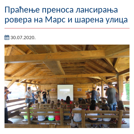
Географија
Праћење преноса лансирања
ровера на Марс и шарена улица
Насељена мјеста
Занимљивости
30.07.2020.
Фотогалерија
НАЧЕЛНИК
О Начелнику
Замјеник начелника
Извјештај о раду начелника
СКУПШТИНА
Статут Општине