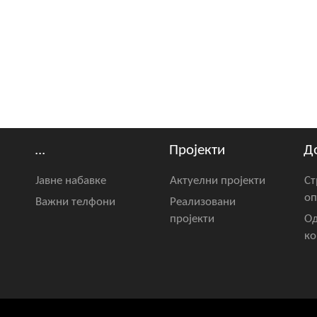
...
Пројекти
Д
Јавне набавке
Актуелни пројекти
Ст
оп
Важни телфони
Реализовани
пројекти
Од
ко