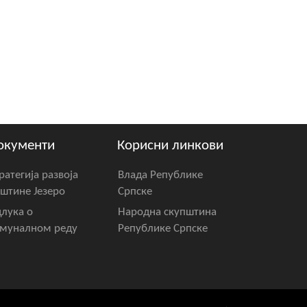
окументи
Корисни линкови
ратегија развоја
Влада Републике
штине Језеро
Српске
лука о
Народна скупштина
муналном реду
Републике Српске