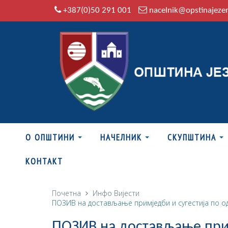
+387(0)50 291 001
nacelnik@opstinajeze
О ОПШТИНИ
НАЧЕЛНИК
СКУПШТИНА
КОНТАКТ
Почетна
Инфо
Вијести
ПОЗИВ на достављање примједби и сугестија по одр
ПОЗИВ на достављање прим