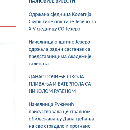
НАЈНОВИЈЕ ВИЈЕСТИ
Oдржана сједница Колегија
Скупштине општине Језеро за
XIV сједницу СО Језеро
Начелница општине Језеро
одржала радни састанак са
представницима Академије
талената
ДАНАС ПОЧИЊЕ ШКОЛА
ПЛИВАЊА И ВАТЕРПОЛА СА
НИКОЛОМ РАЂЕНОМ
Начелница Ружичић
присуствовала централном
обиљежавању Дана сјећања
на све страдале и прогнане