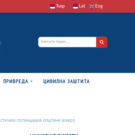
Ћир
Lat
Eng
ПРИВРЕДА
ЦИВИЛНА ЗАШТИТА
истичких потенцијала општине Језеро