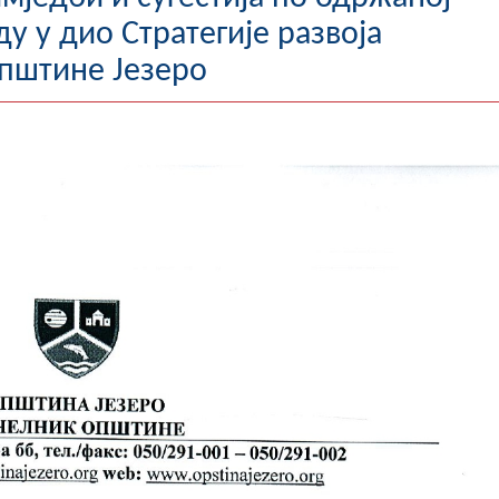
у у дио Стратегије развоја
општине Језеро