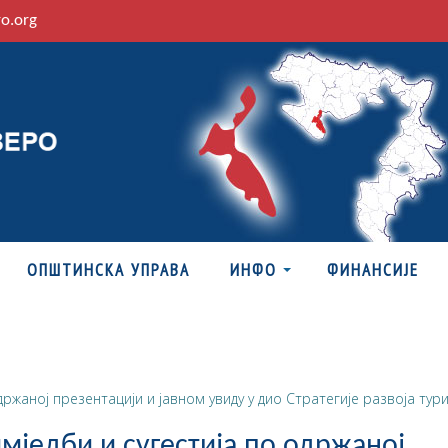
ro.org
ОПШТИНСКА УПРАВА
ИНФО
ФИНАНСИЈЕ
жаној презентацији и јавном увиду у дио Стратегије развоја тур
једби и сугестија по одржаној