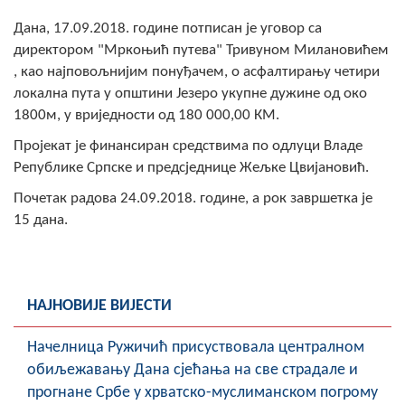
Скупштинско вијеће општине језеро
Дана, 17.09.2018. године потписан је уговор са
директором "Мркоњић путева" Тривуном Милановићем
Састав Скупштине
, као најповољнијим понуђачем, о асфалтирању четири
локална пута у општини Језеро укупне дужине од око
Службени Гласници
1800м, у вриједности од 180 000,00 КМ.
ОПШТИНСКА УПРАВА
Пројекат је финансиран средствима по одлуци Владе
Републике Српске и предсједнице Жељке Цвијановић.
ИНФО
Почетак радова 24.09.2018. године, а рок завршетка је
Вијести
15 дана.
Активности
Јавни позиви
НАЈНОВИЈЕ ВИЈЕСТИ
Обавјештења
Начелница Ружичић присуствовала централном
обиљежавању Дана сјећања на све страдале и
Заштита од пожара
прогнане Србе у хрватско-муслиманском погрому