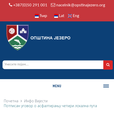
+387(0)50 291 001
nacelnik@opstinajezero.org
Ћир
Lat
Eng
MENU
О ОПШТИНИ
Почетна
Инфо
Вијести
Потписан уговор о асфалтирању четири локална пута
Историја