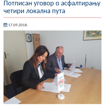
Потписан уговор о асфалтирању
Географија
четири локална пута
Насељена мјеста
17.09.2018.
Занимљивости
Фотогалерија
НАЧЕЛНИК
О Начелнику
Замјеник начелника
Извјештај о раду начелника
СКУПШТИНА
Статут Општине