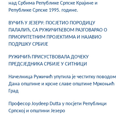
над Србима Републике Српске Крајине и
COVID 19
Републике Српске 1995. године.
Геоистраживања
ВУЧИЋ У ЈЕЗЕРУ: ПОСЈЕТИО ПОРОДИЦУ
ПАЛАЛИЋ, СА РУЖИЧИЋЕВОМ РАЗГОВАРАО О
ФИНАНСИЈЕ
ПРИОРИТЕТНИМ ПРОЈЕКТИМА И НАЈАВИО
ПРИВРЕДА
ПОДРШКУ СРБИЈЕ
Пољопривреда
РУЖИЧИЋ ПРИСУСТВОВАЛА ДОЧЕКУ
ПРЕДСЈЕДНИКА СРБИЈЕ У СИТНИЦИ
Туризам
Начелница Ружичић упутила је честитку поводом
Спорт
Дана општине и крсне славе општине Мркоњић
Град
ЦИВИЛНА ЗАШТИТА
Професор Joydeep Dutta у посјети Републици
КОНТАКТ
Српској и општини Језеро