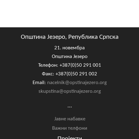
Општина Језеро, Република Српска
21. новембра
Општина Језеро
Телефон: +387(0)50 291 001
Факс: +387(0)50 291 002
Email:
nacelnik@opstinajezero.org
skupstina@opstinajezero.org
...
Јавне набавке
Важни телфони
Пројекти