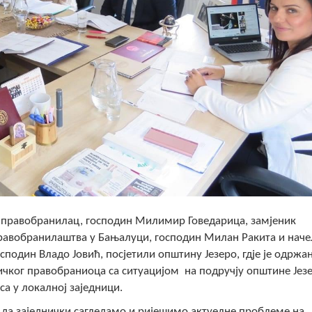
ки правобранилац, господин Милимир Говедарица, замјеник
равобранилаштва у Бањалуци, господин Милан Ракита и нач
подин Владо Јовић, посјетили општину Језеро, гдје је одржа
чког правобраниоца са ситуацијом на подручју општине Језе
а у локалној заједници.
 да заједнички сагледамо и ријешимо актуелне проблеме на