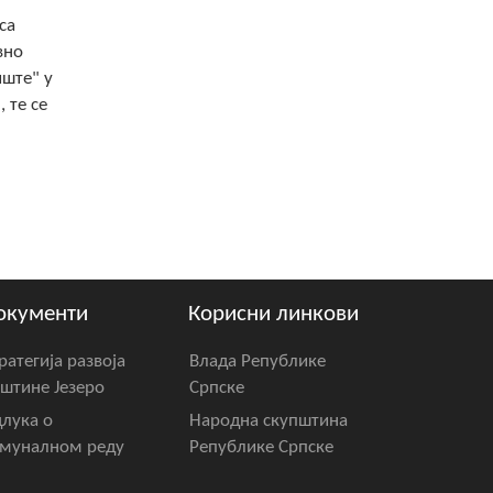
са
вно
иште" у
 те се
окументи
Корисни линкови
ратегија развоја
Влада Републике
штине Језеро
Српске
лука о
Народна скупштина
муналном реду
Републике Српске