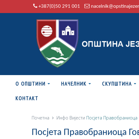
+387(0)50 291 001
nacelnik@opstinajeze
О ОПШТИНИ
НАЧЕЛНИК
СКУПШТИНА
КОНТАКТ
Почетна
Инфо
Вијести
Посјета Правобраниоца 
Посјета Правобраниоца Г