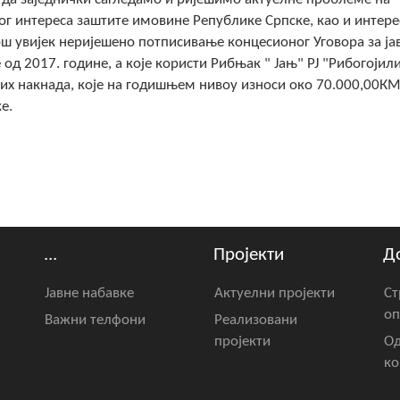
ког интереса заштите имовине Републике Српске, као и интере
ош увијек неријешено потписивање концесионог Уговора за ја
од 2017. године, а које користи Рибњак " Јањ" РЈ "Рибогојил
их накнада, које на годишњем нивоу износи око 70.000,00КМ,
е.
...
Пројекти
Д
Јавне набавке
Актуелни пројекти
Ст
оп
Важни телфони
Реализовани
пројекти
Од
ко