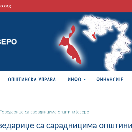
ro.org
ОПШТИНСКА УПРАВА
ИНФО
ФИНАНСИЈЕ
Говедариџе са сарадницима општини Језеро
оведариџе са сарадницима општин