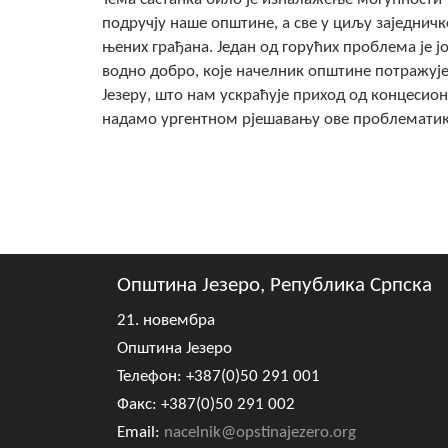
подручју наше општине, а све у циљу заједнич
њених грађана. Један од горућих проблема је ј
водно добро, које начелник општине потражује 
Језеру, што нам ускраћује приход од концесион
надамо ургентном рјешавању ове проблематик
Општина Језеро, Република Српска
21. новембра
Општина Језеро
Телефон: +387(0)50 291 001
Факс: +387(0)50 291 002
Email:
nacelnik@opstinajezero.org