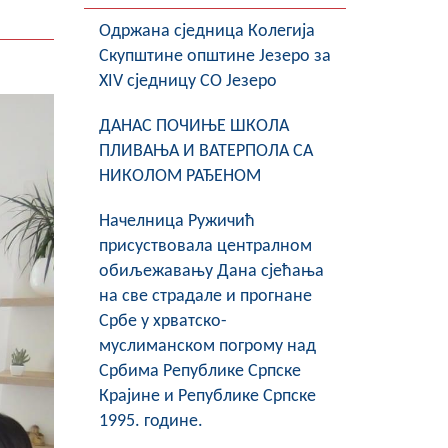
Oдржана сједница Колегија
Скупштине општине Језеро за
XIV сједницу СО Језеро
ДАНАС ПОЧИЊЕ ШКОЛА
ПЛИВАЊА И ВАТЕРПОЛА СА
НИКОЛОМ РАЂЕНОМ
Начелница Ружичић
присуствовала централном
обиљежавању Дана сјећања
на све страдале и прогнане
Србе у хрватско-
муслиманском погрому над
Србима Републике Српске
Крајине и Републике Српске
1995. године.