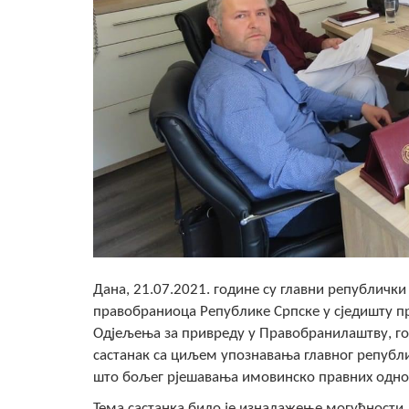
Дана, 21.07.2021. године су главни републич
правобраниоца Републике Српске у сједишту п
Одјељења за привреду у Правобранилаштву, гос
састанак са циљем упознавања главног републи
што бољег рјешавања имовинско правних однос
Тема састанка било је изналажење могућности