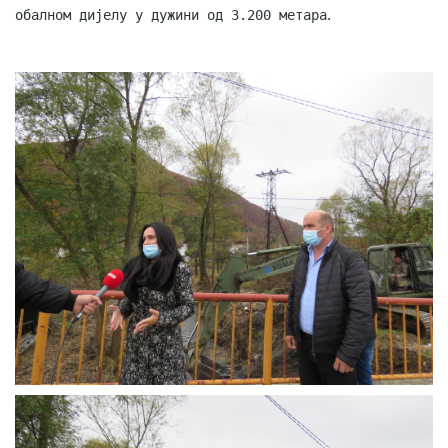
COVID 19
обалном дијелу у дужини од 3.200 метара
.
Геоистраживања
ФИНАНСИЈЕ
ПРИВРЕДА
Пољопривреда
Туризам
Спорт
ЦИВИЛНА ЗАШТИТА
КОНТАКТ