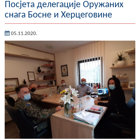
Посјета делегације Оружаних
Географија
снага Босне и Херцеговине
Насељена мјеста
05.11.2020.
Занимљивости
Фотогалерија
НАЧЕЛНИК
О Начелнику
Замјеник начелника
Извјештај о раду начелника
СКУПШТИНА
Статут Општине