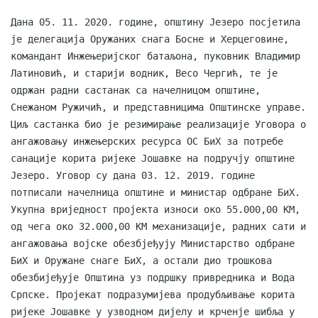
Скупштинско вијеће општине језеро
Дана 05. 11. 2020. године, општину Језеро посјетила
је делегација Оружаних снага Босне и Херцеговине,
Састав Скупштине
командант Инжењеријског батаљона, пуковник Владимир
Латиновић, и старији водник, Весо Чергић, те је
Службени Гласници
одржан радни састанак са начелницом општине,
Снежаном Ружичић, и представницима Општинске управе.
ОПШТИНСКА УПРАВА
Циљ састанка био је резимирање реализације Уговора о
ангажовању инжењерских ресурса ОС БиХ за потребе
ИНФО
санације корита ријеке Јошавке на подручју општине
Вијести
Језеро. Уговор су дана 03. 12. 2019. године
потписали начелница општине и министар одбране БиХ.
Активности
Укупна вриједност пројекта износи око 55.000,00 КМ,
од чега око 32.000,00 КМ механизације, радних сати и
Јавни позиви
ангажовања војске обезбјеђују Министарство одбране
БиХ и Оружане снаге БиХ, а остали дио трошкова
Обавјештења
обезбијеђује Општина уз подршку привредника и Вода
Српске. Пројекат подразумијева продубљивање корита
Заштита од пожара
ријеке Јошавке у узводном дијелу и крченје шибља у