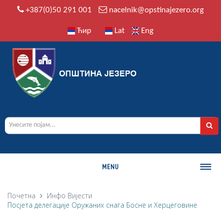
+387(0)50 291 001
nacelnik@opstinajezero.org
Ћир
Lat
Eng
MENU
О ОПШТИНИ
Почетна
Инфо
Вијести
Посјета делегације Оружаних снага Босне и Херцеговине
Историја