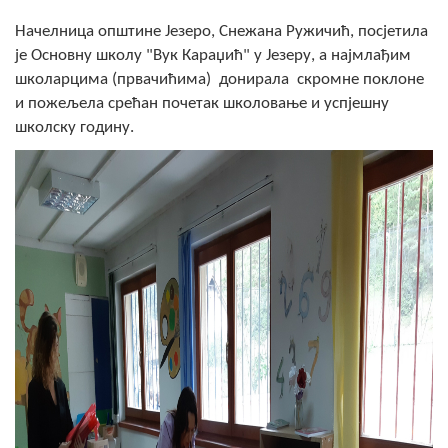
Скупштинско вијеће општине језеро
Начелница општине Језеро, Снежана Ружичић, посјетила
је Основну школу "Вук Караџић" у Језеру, а најмлађим
Састав Скупштине
школарцима (првачићима) донирала скромне поклоне
и пожељела срећан почетак школовање и успјешну
Службени Гласници
школску годину.
ОПШТИНСКА УПРАВА
ИНФО
Вијести
Активности
Јавни позиви
Обавјештења
Заштита од пожара