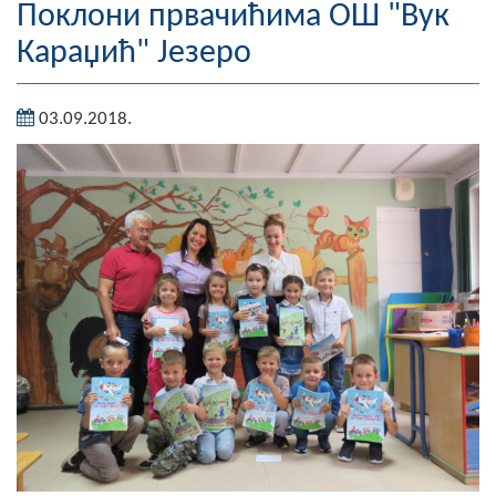
Поклони првачићима ОШ "Вук
Географија
Караџић" Језеро
Насељена мјеста
03.09.2018.
Занимљивости
Фотогалерија
НАЧЕЛНИК
О Начелнику
Замјеник начелника
Извјештај о раду начелника
СКУПШТИНА
Статут Општине