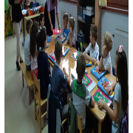
COVID 19
Геоистраживања
ФИНАНСИЈЕ
ПРИВРЕДА
Пољопривреда
Туризам
Спорт
ЦИВИЛНА ЗАШТИТА
КОНТАКТ