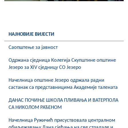
НАЈНОВИЈЕ ВИЈЕСТИ
Саопштење за јавност
Oдржана сједница Колегија Скупштине општине
Језеро за XIV сједницу СО Језеро
Начелница општине Језеро одржала радни
састанак са представницима Академије талената
ДАНАС ПОЧИЊЕ ШКОЛА ПЛИВАЊА И ВАТЕРПОЛА
СА НИКОЛОМ РАЂЕНОМ
Начелница Ружичић присуствовала централном
обиљежавању Дана сјећања на све страдале и