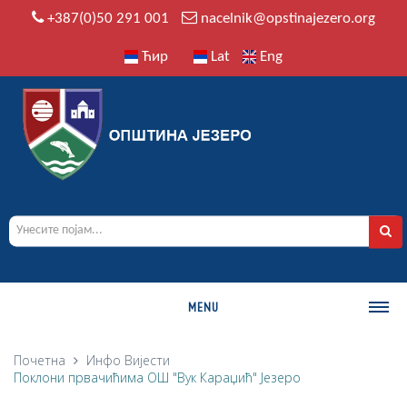
+387(0)50 291 001
nacelnik@opstinajezero.org
Ћир
Lat
Eng
MENU
О ОПШТИНИ
Почетна
Инфо
Вијести
Поклони првачићима ОШ "Вук Караџић" Језеро
Историја