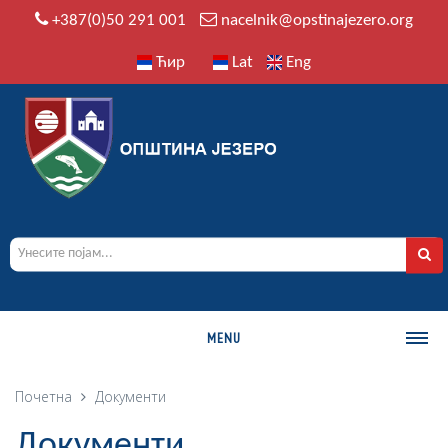
+387(0)50 291 001
nacelnik@opstinajezero.org
Ћир
Lat
Eng
MENU
О ОПШТИНИ
Почетна
Документи
Историја
Документи