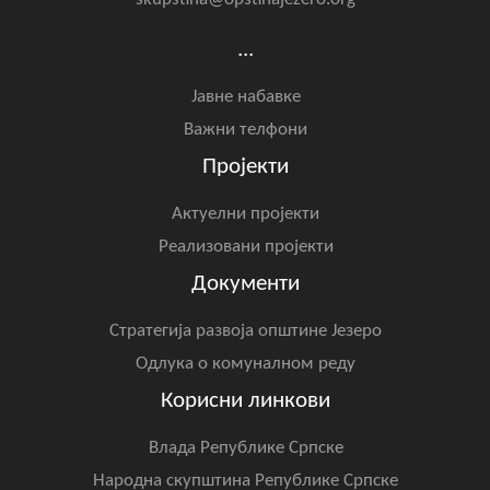
Скупштинско вијеће општине језеро
...
Састав Скупштине
Јавне набавке
Службени Гласници
Важни телфони
Пројекти
ОПШТИНСКА УПРАВА
Актуелни пројекти
ИНФО
Реализовани пројекти
Вијести
Документи
Активности
Стратегија развоја општине Језеро
Јавни позиви
Одлука о комуналном реду
Корисни линкови
Обавјештења
Влада Републике Српске
Заштита од пожара
Народна скупштина Републике Српске