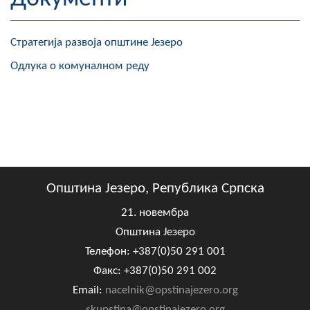
Географија
Стратегија развоја општине Језеро
Насељена мјеста
Одлука о комуналном реду
Занимљивости
Фотогалерија
НАЧЕЛНИК
О Начелнику
Општина Језеро, Република Српска
Замјеник начелника
21. новембра
Општина Језеро
Извјештај о раду начелника
Телефон: +387(0)50 291 001
СКУПШТИНА
Факс: +387(0)50 291 002
Email:
nacelnik@opstinajezero.org
Статут Општине
skupstina@opstinajezero.org