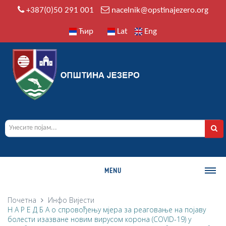
+387(0)50 291 001
nacelnik@opstinajezero.org
Ћир
Lat
Eng
MENU
О ОПШТИНИ
Почетна
Инфо
Вијести
Н А Р Е Д Б А о спровођењу мјера за реаговање на појаву
Историја
болести изазване новим вирусом корона (COVID-19) у