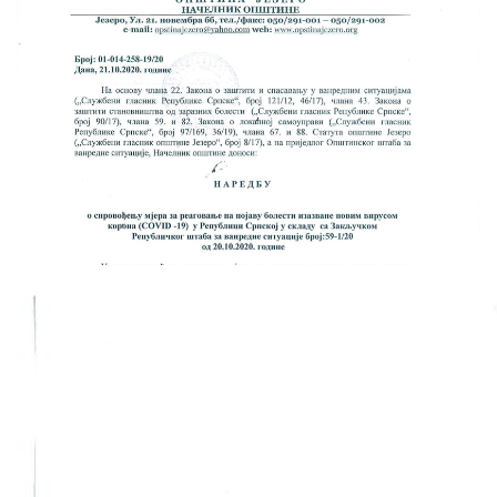
Скупштинско вијеће општине језеро
Састав Скупштине
Службени Гласници
ОПШТИНСКА УПРАВА
ИНФО
Вијести
Активности
Јавни позиви
Обавјештења
Заштита од пожара