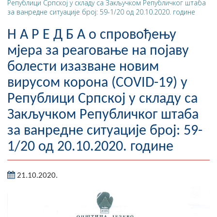
Републици Српској у складу са Закључком Републичког штаба
за ванредне ситуације број: 59-1/20 од 20.10.2020. године
Географија
Н А Р Е Д Б А о спровођењу
Насељена мјеста
мјера за реаговање на појаву
Занимљивости
болести изазване новим
Фотогалерија
вирусом корона (COVID-19) у
Републици Српској у складу са
НАЧЕЛНИК
Закључком Републичког штаба
О Начелнику
за ванредне ситуације број: 59-
Замјеник начелника
1/20 од 20.10.2020. године
Извјештај о раду начелника
21.10.2020.
СКУПШТИНА
Статут Општине