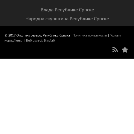
Влада Републике Српске
Народна скупштина Републике Српске
© 2017 Општина Језеро, Република Српска
Политика приватности
|
Услови
коришћења
|
Веб развој: БитЛаб