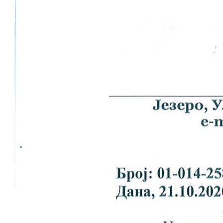
COVID 19
Геоистраживања
ФИНАНСИЈЕ
ПРИВРЕДА
Пољопривреда
Туризам
Спорт
ЦИВИЛНА ЗАШТИТА
КОНТАКТ