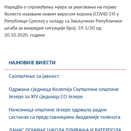
Наредба о спровођењу мјера за реаговање на појаву
болести изазване новим вирусом корона (COVID-19) у
Републици Српској у складу са Закључком Републичког
штаба за ванредне ситуације број: 59-1/20 од
20.10.2020. године
НАЈНОВИЈЕ ВИЈЕСТИ
Саопштење за јавност
Oдржана сједница Колегија Скупштине општине
Језеро за XIV сједницу СО Језеро
Начелница општине Језеро одржала радни
састанак са представницима Академије талената
ДАНАС ПОЧИЊЕ ШКОЛА ПЛИВАЊА И ВАТЕРПОЛА