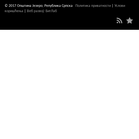
© 2017 Општина Језеро, Република Српска
Политика приватности
|
Услови
коришћења
|
Веб развој: БитЛаб