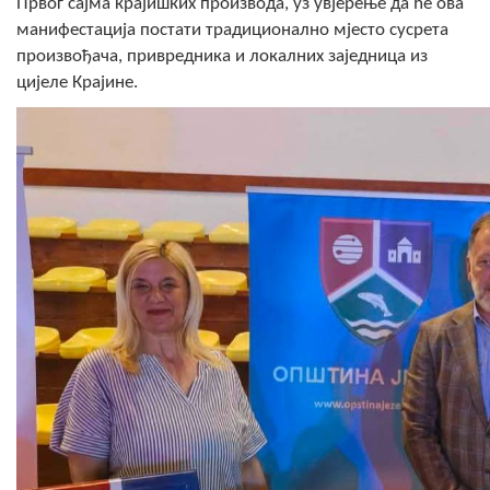
Првог сајма крајишких производа, уз увјерење да ће ова
манифестација постати традиционално мјесто сусрета
произвођача, привредника и локалних заједница из
цијеле Крајине.