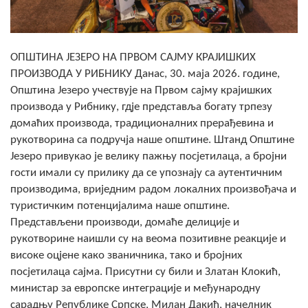
Скупштинско вијеће општине језеро
Састав Скупштине
ОПШТИНА ЈЕЗЕРО НА ПРВОМ САЈМУ КРАЈИШКИХ
ПРОИЗВОДА У РИБНИКУ Данас, 30. маја 2026. године,
Службени Гласници
Општина Језеро учествује на Првом сајму крајишких
производа у Рибнику, гд‌је представља богату трпезу
ОПШТИНСКА УПРАВА
домаћих производа, традиционалних прерађевина и
ИНФО
рукотворина са подручја наше општине. Штанд Општине
Језеро привукао је велику пажњу посјетилаца, а бројни
Вијести
гости имали су прилику да се упознају са аутентичним
производима, вриједним радом локалних произвођача и
Активности
туристичким потенцијалима наше општине.
Представљени производи, домаће делиције и
Јавни позиви
рукотворине наишли су на веома позитивне реакције и
високе оцјене како званичника, тако и бројних
Обавјештења
посјетилаца сајма. Присутни су били и Златан Клокић,
Заштита од пожара
министар за европске интеграције и међународну
сарадњу Републике Српске, Милан Дакић, начелник