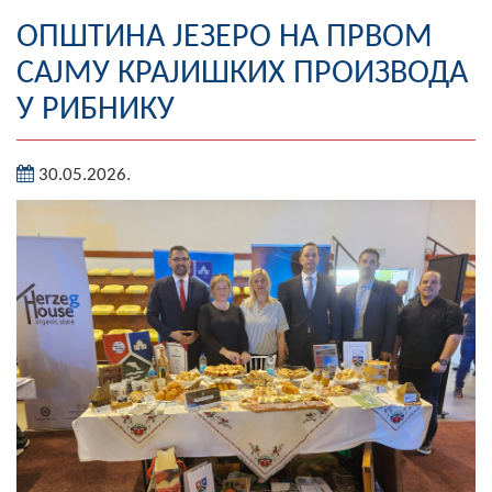
Географија
ОПШТИНА ЈЕЗЕРО НА ПРВОМ
САЈМУ КРАЈИШКИХ ПРОИЗВОДА
Насељена мјеста
У РИБНИКУ
Занимљивости
30.05.2026.
Фотогалерија
НАЧЕЛНИК
О Начелнику
Замјеник начелника
Извјештај о раду начелника
СКУПШТИНА
Статут Општине