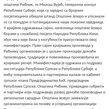
COVID 19
општине Рибник, те Милош Вујић, генерални конзул
Републике Србије, који су заједно са бројним
Геоистраживања
посјетиоцима обишли штанд Општине Језеро и упознали
се са понудом и потенцијалима наше локалне заједнице.
ФИНАНСИЈЕ
У вријеме одржавања сајма, начелница општине Језеро
борави у службеној посјети Народна Република Кина,
ПРИВРЕДА
због чега није била у могућности присуствовати овој
Пољопривреда
манифестацији. Први сајам крајишких производа у
Рибнику организован је с циљем промоције домаће
Туризам
производње, традиције и повезивања произвођача из
крајишке регије. Манифестација је одржана уз подршку
Спорт
институција Републике Српске и Републике Србије, а
међу покровитељима и партнерима налазе се кабинет
ЦИВИЛНА ЗАШТИТА
српског члана Предсједништва БиХ, предсједник
Републике Српске, Општина Рибник, привредни субјекти
КОНТАКТ
и партнери који подржавају развој домаће производње и
регионалне сарадње. Општина Језеро захваљује
организаторима на позиву и успјешној организацији