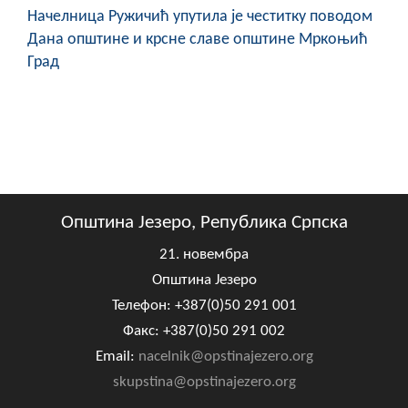
Начелница Ружичић упутила је честитку поводом
Дана општине и крсне славе општине Мркоњић
Град
Општина Језеро, Република Српска
21. новембра
Општина Језеро
Телефон: +387(0)50 291 001
Факс: +387(0)50 291 002
Email:
nacelnik@opstinajezero.org
skupstina@opstinajezero.org