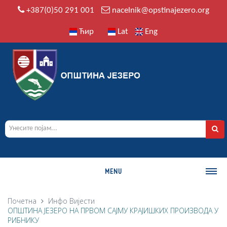
+387(0)50 291 001
nacelnik@opstinajezero.org
Ћир
Lat
Eng
MENU
О ОПШТИНИ
Почетна
Инфо
Вијести
ОПШТИНА ЈЕЗЕРО НА ПРВОМ САЈМУ КРАЈИШКИХ ПРОИЗВОДА У
Историја
РИБНИКУ