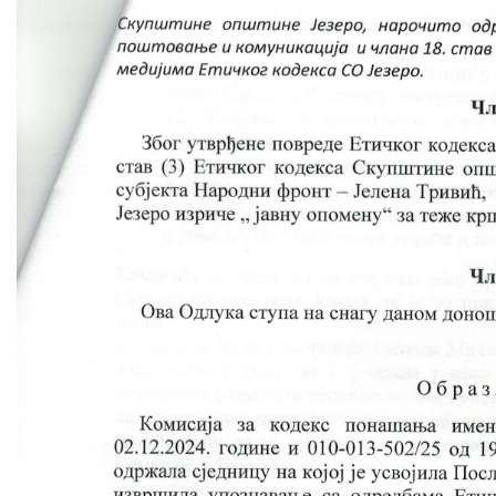
COVID 19
Геоистраживања
ФИНАНСИЈЕ
ПРИВРЕДА
Пољопривреда
Туризам
Спорт
ЦИВИЛНА ЗАШТИТА
КОНТАКТ