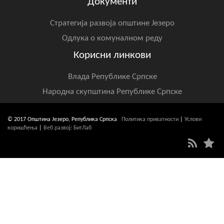
Документи
Стратегија развоја општине Језеро
Одлука о комуналном реду
Корисни линкови
Влада Републике Српске
Народна скупштина Републике Српске
© 2017 Општина Језеро, Република Српска
Политика приватности
|
Услови
коришћења
|
Веб развој: БитЛаб