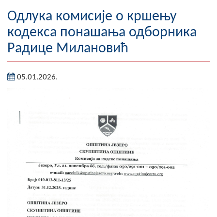
Географија
Одлука комисије о кршењу
кодекса понашања одборника
Насељена мјеста
Радице Милановић
Занимљивости
05.01.2026.
Фотогалерија
НАЧЕЛНИК
О Начелнику
Замјеник начелника
Извјештај о раду начелника
СКУПШТИНА
Статут Општине