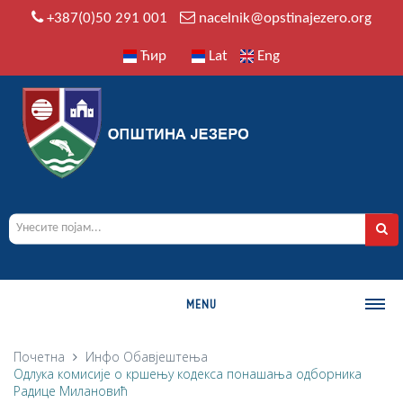
+387(0)50 291 001
nacelnik@opstinajezero.org
Ћир
Lat
Eng
MENU
О ОПШТИНИ
Почетна
Инфо
Обавјештења
Одлука комисије о кршењу кодекса понашања одборника
Историја
Радице Милановић