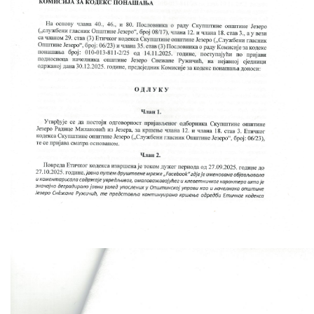
Скупштинско вијеће општине језеро
Састав Скупштине
Службени Гласници
ОПШТИНСКА УПРАВА
ИНФО
Вијести
Активности
Јавни позиви
Обавјештења
Заштита од пожара