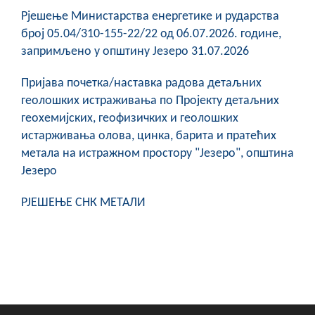
Рјешење Министарства енергетике и рударства
број 05.04/310-155-22/22 од 06.07.2026. године,
запримљено у општину Језеро 31.07.2026
Пријава почетка/наставка радова детаљних
геолошких истраживања по Пројекту детаљних
геохемијских, геофизичких и геолошких
истарживања олова, цинка, барита и пратећих
метала на истражном простору "Језеро", општина
Језеро
РЈЕШЕЊЕ СНК МЕТАЛИ