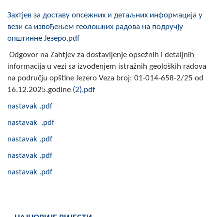
COVID 19
Захтјев за доставу опсежних и детаљних информација у
вези са извођењем геолошких радова на подручју
Геоистраживања
општинне Језеро.pdf
ФИНАНСИЈЕ
Odgovor na Zahtjev za dostavljenje opsežnih i detaljnih
informacija u vezi sa izvođenjem istražnih geoloških radova
ПРИВРЕДА
na području opštine Jezero Veza broj: 01-014-658-2/25 od
16.12.2025.godine
(2).pdf
Пољопривреда
nastavak .pdf
Туризам
nastavak .pdf
Спорт
nastavak .pdf
nastavak .pdf
ЦИВИЛНА ЗАШТИТА
nastavak .pdf
КОНТАКТ