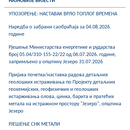
НАЈНОВИЈЕ ВИЈЕСТИ
УПОЗОРЕЊЕ: НАСТАВАК ВРЛО ТОПЛОГ ВРЕМЕНА
Наредба о забрани саобраћаја за 04.08.2026.
године
Рјешење Министарства енергетике и рударства
број 05.04/310-155-22/22 од 06.07.2026. године,
запримљено у општину Језеро 31.07.2026
Пријава почетка/наставка радова детаљних
геолошких истраживања по Пројекту детаљних
геохемијских, геофизичких и геолошких
истарживања олова, цинка, барита и пратећих
метала на истражном простору "Језеро", општина
Језеро
РЈЕШЕЊЕ СНК МЕТАЛИ