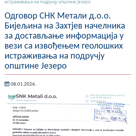
истраживања на подручју општине Језеро
Географија
Одговор СНК Метали д.о.о.
Насељена мјеста
Бијељина на Захтјев начелника
за достављање информација у
Занимљивости
вези са извођењем геолошких
Фотогалерија
истраживања на подручју
НАЧЕЛНИК
општине Језеро
О Начелнику
08.01.2026.
Замјеник начелника
Извјештај о раду начелника
СКУПШТИНА
Статут Општине