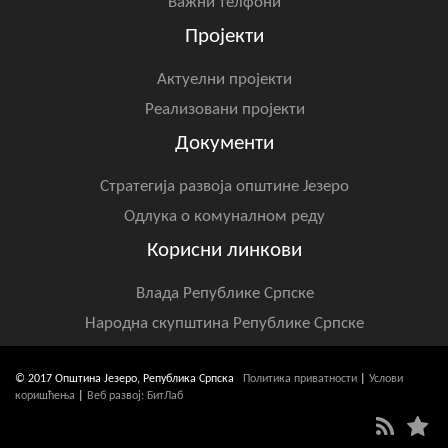
Важни телфони
Пројекти
Актуелни пројекти
Реализовани пројекти
Документи
Стратегија развоја општине Језеро
Одлука о комуналном реду
Корисни линкови
Влада Републике Српске
Народна скупштина Републике Српске
© 2017 Општина Језеро, Република Српска
Политика приватности
|
Услови
коришћења
|
Веб развој: БитЛаб