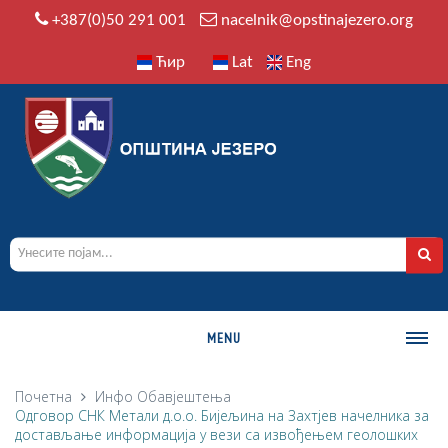
+387(0)50 291 001
nacelnik@opstinajezero.org
Ћир
Lat
Eng
MENU
О ОПШТИНИ
Почетна
Инфо
Обавјештења
Одговор СНК Метали д.о.о. Бијељина на Захтјев начелника за
Историја
достављање информација у вези са извођењем геолошких