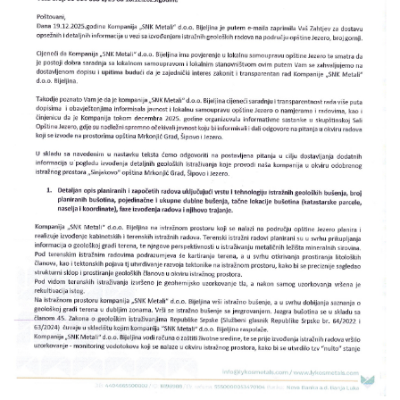
Скупштинско вијеће општине језеро
Састав Скупштине
Службени Гласници
ОПШТИНСКА УПРАВА
ИНФО
Вијести
Активности
Јавни позиви
Обавјештења
Заштита од пожара